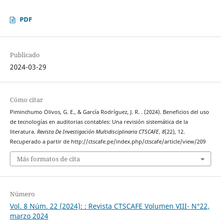
PDF
Publicado
2024-03-29
Cómo citar
Piminchumo Olivos, G. E., & García Rodríguez, J. R. . (2024). Beneficios del uso
de tecnologías en auditorias contables: Una revisión sistemática de la
literatura.
Revista De Investigación Multidisciplinaria CTSCAFE
,
8
(22), 12.
Recuperado a partir de http://ctscafe.pe/index.php/ctscafe/article/view/209
Más formatos de cita
Número
Vol. 8 Núm. 22 (2024): : Revista CTSCAFE Volumen VIII- N°22,
marzo 2024