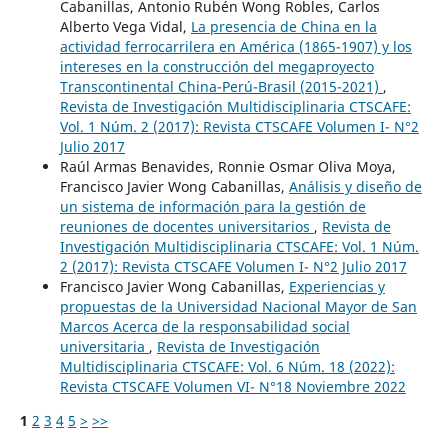
Cabanillas, Antonio Rubén Wong Robles, Carlos
Alberto Vega Vidal,
La presencia de China en la
actividad ferrocarrilera en América (1865-1907) y los
intereses en la construcción del megaproyecto
Transcontinental China-Perú-Brasil (2015-2021)
,
Revista de Investigación Multidisciplinaria CTSCAFE:
Vol. 1 Núm. 2 (2017): Revista CTSCAFE Volumen I- N°2
Julio 2017
Raúl Armas Benavides, Ronnie Osmar Oliva Moya,
Francisco Javier Wong Cabanillas,
Análisis y diseño de
un sistema de información para la gestión de
reuniones de docentes universitarios
,
Revista de
Investigación Multidisciplinaria CTSCAFE: Vol. 1 Núm.
2 (2017): Revista CTSCAFE Volumen I- N°2 Julio 2017
Francisco Javier Wong Cabanillas,
Experiencias y
propuestas de la Universidad Nacional Mayor de San
Marcos Acerca de la responsabilidad social
universitaria
,
Revista de Investigación
Multidisciplinaria CTSCAFE: Vol. 6 Núm. 18 (2022):
Revista CTSCAFE Volumen VI- N°18 Noviembre 2022
1
2
3
4
5
>
>>