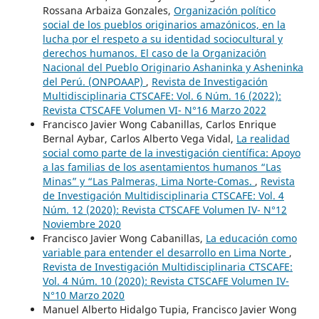
Rossana Arbaiza Gonzales,
Organización político
social de los pueblos originarios amazónicos, en la
lucha por el respeto a su identidad sociocultural y
derechos humanos. El caso de la Organización
Nacional del Pueblo Originario Ashaninka y Asheninka
del Perú. (ONPOAAP)
,
Revista de Investigación
Multidisciplinaria CTSCAFE: Vol. 6 Núm. 16 (2022):
Revista CTSCAFE Volumen VI- N°16 Marzo 2022
Francisco Javier Wong Cabanillas, Carlos Enrique
Bernal Aybar, Carlos Alberto Vega Vidal,
La realidad
social como parte de la investigación científica: Apoyo
a las familias de los asentamientos humanos “Las
Minas” y “Las Palmeras, Lima Norte-Comas.
,
Revista
de Investigación Multidisciplinaria CTSCAFE: Vol. 4
Núm. 12 (2020): Revista CTSCAFE Volumen IV- N°12
Noviembre 2020
Francisco Javier Wong Cabanillas,
La educación como
variable para entender el desarrollo en Lima Norte
,
Revista de Investigación Multidisciplinaria CTSCAFE:
Vol. 4 Núm. 10 (2020): Revista CTSCAFE Volumen IV-
N°10 Marzo 2020
Manuel Alberto Hidalgo Tupia, Francisco Javier Wong