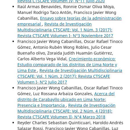
Revista CTSCAFE Volumen IV- N°11 Julio 2020
Raúl Armas Benavides, Ronnie Osmar Oliva Moya,
Manuel Rodrigo Taco Antón, Francisco Javier Wong
Cabanillas,
Ensayo sobre teorías de la administración
empresarial
,
Revista de Investigación
Multidisciplinaria CTSCAFE: Vol. 1 Núm. 3 (2017):
Revista CTSCAFE Volumen I- N°3 Noviembre 2017
Francisco Javier Wong Cabanillas, Oscar Rafael Tinoco
Gómez, Antonio Rubén Wong Robles, Julio Cesar
Buenaño olivo, Zoraida Judith Huamán Gutiérrez,
Carlos Alberto Vega Vidal,
Crecimiento económico:
Estudio comparado de los distritos de Lima Norte y
Lima Este
,
Revista de Investigación Multidisciplinaria
CTSCAFE: Vol. 1 Núm. 2 (2017): Revista CTSCAFE
Volumen I- N°2 Julio 2017
Francisco Javier Wong Cabanillas, Oscar Rafael Tinoco
Gómez, Luz Rossana Arbaiza Gonzales,
Acerca del
distrito de Carabayllo ubicado en Lima Norte:
Presencia e Importancia
,
Revista de Investigación
Multidisciplinaria CTSCAFE: Vol. 2 Núm. 4 (2018):
Revista CTSCAFE Volumen II- N°4 Marzo 2018
Reyder Charles Sebastian Quinticuari, Haroldo Andrés
Salazar Rossi, Francisco Javier Wong Cabanillas, Luz