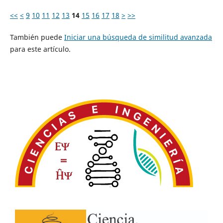
<<
<
9
10
11
12
13
14
15
16
17
18
>
>>
También puede
Iniciar una búsqueda de similitud avanzada
para este artículo.