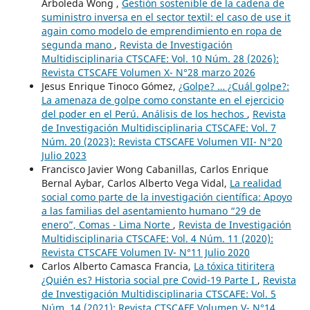
Arboleda Wong ,
Gestión sostenible de la cadena de
suministro inversa en el sector textil: el caso de use it
again como modelo de emprendimiento en ropa de
segunda mano
,
Revista de Investigación
Multidisciplinaria CTSCAFE: Vol. 10 Núm. 28 (2026):
Revista CTSCAFE Volumen X- N°28 marzo 2026
Jesus Enrique Tinoco Gómez,
¿Golpe? … ¿Cuál golpe?:
La amenaza de golpe como constante en el ejercicio
del poder en el Perú. Análisis de los hechos
,
Revista
de Investigación Multidisciplinaria CTSCAFE: Vol. 7
Núm. 20 (2023): Revista CTSCAFE Volumen VII- N°20
Julio 2023
Francisco Javier Wong Cabanillas, Carlos Enrique
Bernal Aybar, Carlos Alberto Vega Vidal,
La realidad
social como parte de la investigación científica: Apoyo
a las familias del asentamiento humano “29 de
enero”, Comas - Lima Norte
,
Revista de Investigación
Multidisciplinaria CTSCAFE: Vol. 4 Núm. 11 (2020):
Revista CTSCAFE Volumen IV- N°11 Julio 2020
Carlos Alberto Camasca Francia,
La tóxica titiritera
¿Quién es? Historia social pre Covid-19 Parte I
,
Revista
de Investigación Multidisciplinaria CTSCAFE: Vol. 5
Núm. 14 (2021): Revista CTSCAFE Volumen V- N°14