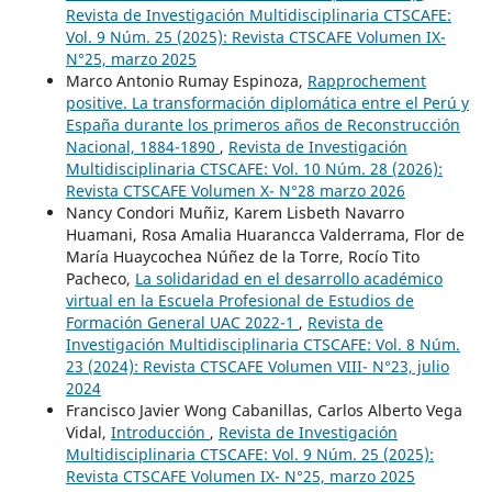
Revista de Investigación Multidisciplinaria CTSCAFE:
Vol. 9 Núm. 25 (2025): Revista CTSCAFE Volumen IX-
N°25, marzo 2025
Marco Antonio Rumay Espinoza,
Rapprochement
positive. La transformación diplomática entre el Perú y
España durante los primeros años de Reconstrucción
Nacional, 1884-1890
,
Revista de Investigación
Multidisciplinaria CTSCAFE: Vol. 10 Núm. 28 (2026):
Revista CTSCAFE Volumen X- N°28 marzo 2026
Nancy Condori Muñiz, Karem Lisbeth Navarro
Huamani, Rosa Amalia Huarancca Valderrama, Flor de
María Huaycochea Núñez de la Torre, Rocío Tito
Pacheco,
La solidaridad en el desarrollo académico
virtual en la Escuela Profesional de Estudios de
Formación General UAC 2022-1
,
Revista de
Investigación Multidisciplinaria CTSCAFE: Vol. 8 Núm.
23 (2024): Revista CTSCAFE Volumen VIII- N°23, julio
2024
Francisco Javier Wong Cabanillas, Carlos Alberto Vega
Vidal,
Introducción
,
Revista de Investigación
Multidisciplinaria CTSCAFE: Vol. 9 Núm. 25 (2025):
Revista CTSCAFE Volumen IX- N°25, marzo 2025