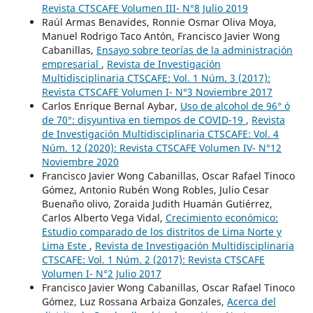
Revista CTSCAFE Volumen III- N°8 Julio 2019
Raúl Armas Benavides, Ronnie Osmar Oliva Moya,
Manuel Rodrigo Taco Antón, Francisco Javier Wong
Cabanillas,
Ensayo sobre teorías de la administración
empresarial
,
Revista de Investigación
Multidisciplinaria CTSCAFE: Vol. 1 Núm. 3 (2017):
Revista CTSCAFE Volumen I- N°3 Noviembre 2017
Carlos Enrique Bernal Aybar,
Uso de alcohol de 96° ó
de 70°: disyuntiva en tiempos de COVID-19
,
Revista
de Investigación Multidisciplinaria CTSCAFE: Vol. 4
Núm. 12 (2020): Revista CTSCAFE Volumen IV- N°12
Noviembre 2020
Francisco Javier Wong Cabanillas, Oscar Rafael Tinoco
Gómez, Antonio Rubén Wong Robles, Julio Cesar
Buenaño olivo, Zoraida Judith Huamán Gutiérrez,
Carlos Alberto Vega Vidal,
Crecimiento económico:
Estudio comparado de los distritos de Lima Norte y
Lima Este
,
Revista de Investigación Multidisciplinaria
CTSCAFE: Vol. 1 Núm. 2 (2017): Revista CTSCAFE
Volumen I- N°2 Julio 2017
Francisco Javier Wong Cabanillas, Oscar Rafael Tinoco
Gómez, Luz Rossana Arbaiza Gonzales,
Acerca del