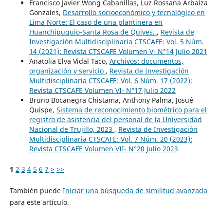
Francisco Javier Wong Cabanillas, Luz Rossana Arbaiza
Gonzales,
Desarrollo socioeconómico y tecnológico en
Lima Norte: El caso de una plantinera en
Huanchipuquio-Santa Rosa de Quives.
,
Revista de
Investigación Multidisciplinaria CTSCAFE: Vol. 5 Núm.
14 (2021): Revista CTSCAFE Volumen V- N°14 Julio 2021
Anatolia Elva Vidal Taco,
Archivos: documentos,
organización y servicio
,
Revista de Investigación
Multidisciplinaria CTSCAFE: Vol. 6 Núm. 17 (2022):
Revista CTSCAFE Volumen VI- N°17 Julio 2022
Bruno Bocanegra Chistama, Anthony Palma, Josué
Quispe,
Sistema de reconocimiento biométrico para el
registro de asistencia del personal de la Universidad
Nacional de Trujillo, 2023
,
Revista de Investigación
Multidisciplinaria CTSCAFE: Vol. 7 Núm. 20 (2023):
Revista CTSCAFE Volumen VII- N°20 Julio 2023
1
2
3
4
5
6
7
>
>>
También puede
Iniciar una búsqueda de similitud avanzada
para este artículo.