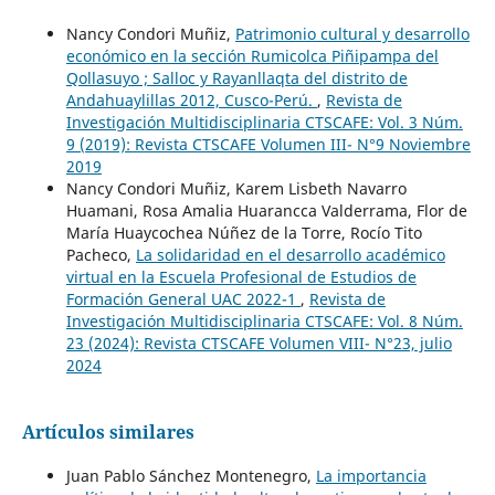
Nancy Condori Muñiz,
Patrimonio cultural y desarrollo
económico en la sección Rumicolca Piñipampa del
Qollasuyo ; Salloc y Rayanllaqta del distrito de
Andahuaylillas 2012, Cusco-Perú.
,
Revista de
Investigación Multidisciplinaria CTSCAFE: Vol. 3 Núm.
9 (2019): Revista CTSCAFE Volumen III- N°9 Noviembre
2019
Nancy Condori Muñiz, Karem Lisbeth Navarro
Huamani, Rosa Amalia Huarancca Valderrama, Flor de
María Huaycochea Núñez de la Torre, Rocío Tito
Pacheco,
La solidaridad en el desarrollo académico
virtual en la Escuela Profesional de Estudios de
Formación General UAC 2022-1
,
Revista de
Investigación Multidisciplinaria CTSCAFE: Vol. 8 Núm.
23 (2024): Revista CTSCAFE Volumen VIII- N°23, julio
2024
Artículos similares
Juan Pablo Sánchez Montenegro,
La importancia