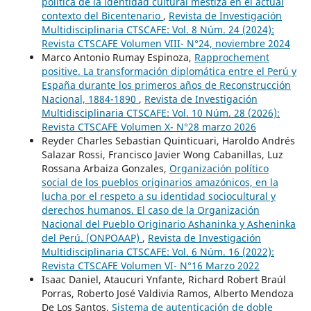
política de la identidad cultural mestiza en el actual
contexto del Bicentenario
,
Revista de Investigación
Multidisciplinaria CTSCAFE: Vol. 8 Núm. 24 (2024):
Revista CTSCAFE Volumen VIII- N°24, noviembre 2024
Marco Antonio Rumay Espinoza,
Rapprochement
positive. La transformación diplomática entre el Perú y
España durante los primeros años de Reconstrucción
Nacional, 1884-1890
,
Revista de Investigación
Multidisciplinaria CTSCAFE: Vol. 10 Núm. 28 (2026):
Revista CTSCAFE Volumen X- N°28 marzo 2026
Reyder Charles Sebastian Quinticuari, Haroldo Andrés
Salazar Rossi, Francisco Javier Wong Cabanillas, Luz
Rossana Arbaiza Gonzales,
Organización político
social de los pueblos originarios amazónicos, en la
lucha por el respeto a su identidad sociocultural y
derechos humanos. El caso de la Organización
Nacional del Pueblo Originario Ashaninka y Asheninka
del Perú. (ONPOAAP)
,
Revista de Investigación
Multidisciplinaria CTSCAFE: Vol. 6 Núm. 16 (2022):
Revista CTSCAFE Volumen VI- N°16 Marzo 2022
Isaac Daniel, Ataucuri Ynfante, Richard Robert Braúl
Porras, Roberto José Valdivia Ramos, Alberto Mendoza
De Los Santos,
Sistema de autenticación de doble