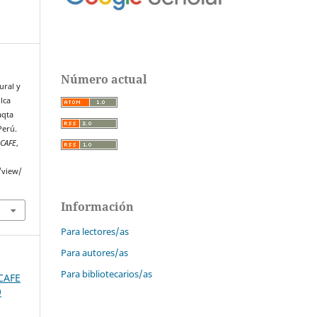
Número actual
ural y
lca
aqta
Perú.
SCAFE
,
/view/
Información
Para lectores/as
Para autores/as
Para bibliotecarios/as
SCAFE
9