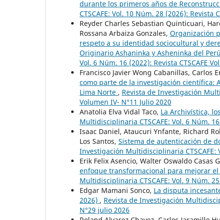
durante los primeros años de Reconstrucc
CTSCAFE: Vol. 10 Núm. 28 (2026): Revista
Reyder Charles Sebastian Quinticuari, Har
Rossana Arbaiza Gonzales,
Organización po
respeto a su identidad sociocultural y de
Originario Ashaninka y Asheninka del Pe
Vol. 6 Núm. 16 (2022): Revista CTSCAFE V
Francisco Javier Wong Cabanillas, Carlos E
como parte de la investigación científica
Lima Norte
,
Revista de Investigación Mult
Volumen IV- N°11 Julio 2020
Anatolia Elva Vidal Taco,
La Archivística, 
Multidisciplinaria CTSCAFE: Vol. 6 Núm. 1
Isaac Daniel, Ataucuri Ynfante, Richard R
Los Santos,
Sistema de autenticación de d
Investigación Multidisciplinaria CTSCAFE: 
Erik Felix Asencio, Walter Oswaldo Casas 
enfoque transformacional para mejorar el
Multidisciplinaria CTSCAFE: Vol. 9 Núm. 2
Edgar Mamani Sonco,
La disputa incesante
2026)
,
Revista de Investigación Multidisc
N°29 julio 2026
Roland Alvarez Chavez, Carlos Jaramillo 