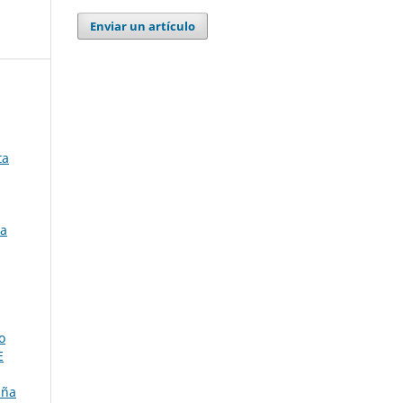
Enviar un artículo
ta
ia
o
E
aña