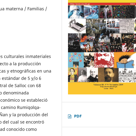
ua materna / Familias /
es culturales inmateriales
ecto a la producción
cas y etnográficas en una
 estándar de 5 y/o 6
tral de Salloc con 68
nto denominada
 económico se estableció
el camino Rumiqolqa-
Ñan y la producción del
PDF
o del cual se encontró
idad conocido como