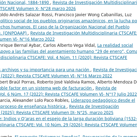
ión Nacional, 1884-1890
,
Revista de Investigación Multidisciplinar
 CTSCAFE Volumen X- N°28 marzo 2026
oldo Andrés Salazar Rossi, Francisco Javier Wong Cabanillas, Luz
lítico social de los pueblos originarios amazónicos, en la lucha po
rechos humanos. El caso de la Organización Nacional del Pueblo
rú. (ONPOAAP)
,
Revista de Investigación Multidisciplinaria CTSCAFE
olumen VI- N°16 Marzo 2022
nrique Bernal Aybar, Carlos Alberto Vega Vidal,
La realidad social
: Apoyo a las familias del asentamiento humano “29 de enero”, Coma
idisciplinaria CTSCAFE: Vol. 4 Núm. 11 (2020): Revista CTSCAFE
los archivos y su importancia para una nación
,
Revista de Investigac
6 (2022): Revista CTSCAFE Volumen VI- N°16 Marzo 2022
obert Braúl Porras, Roberto José Valdivia Ramos, Alberto Mendoza 
oble factor en un sistema web de facturación
,
Revista de
Vol. 6 Núm. 17 (2022): Revista CTSCAFE Volumen VI- N°17 Julio 2022
Garcia, Alexander Lolo Paco Robles,
Liderazgo pedagógico desde el
 proceso de enseñanza histórica
,
Revista de Investigación
5 (2025): Revista CTSCAFE Volumen IX- N°25, marzo 2025
: Indios y Q’aras en el espejo de la larga duración boliviana (1532
iplinaria CTSCAFE: Vol. 10 Núm. 29 (2026): Revista CTSCAFE Volumen
Huamán,
El proyecto “Estampas limeñas”. Recuperación de la memo