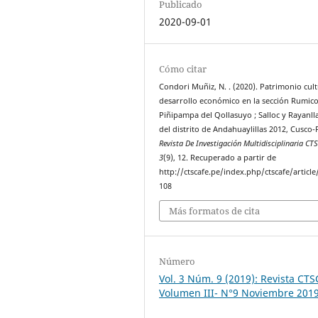
Publicado
2020-09-01
Cómo citar
Condori Muñiz, N. . (2020). Patrimonio cult
desarrollo económico en la sección Rumico
Piñipampa del Qollasuyo ; Salloc y Rayanll
del distrito de Andahuaylillas 2012, Cusco-
Revista De Investigación Multidisciplinaria CT
3
(9), 12. Recuperado a partir de
http://ctscafe.pe/index.php/ctscafe/article
108
Más formatos de cita
Número
Vol. 3 Núm. 9 (2019): Revista CT
Volumen III- N°9 Noviembre 201