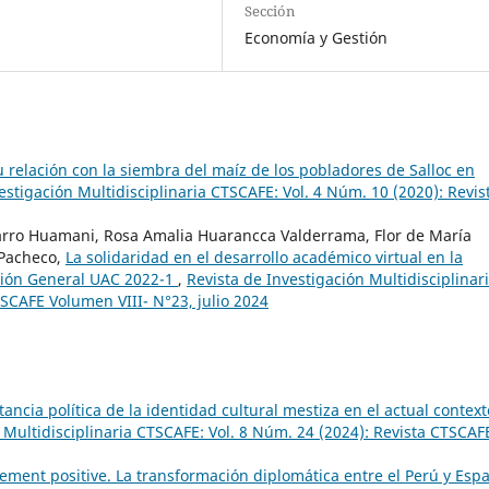
Sección
Economía y Gestión
su relación con la siembra del maíz de los pobladores de Salloc en
estigación Multidisciplinaria CTSCAFE: Vol. 4 Núm. 10 (2020): Revis
rro Huamani, Rosa Amalia Huarancca Valderrama, Flor de María
 Pacheco,
La solidaridad en el desarrollo académico virtual en la
ción General UAC 2022-1
,
Revista de Investigación Multidisciplinar
TSCAFE Volumen VIII- N°23, julio 2024
ancia política de la identidad cultural mestiza en el actual context
 Multidisciplinaria CTSCAFE: Vol. 8 Núm. 24 (2024): Revista CTSCAF
ment positive. La transformación diplomática entre el Perú y Esp