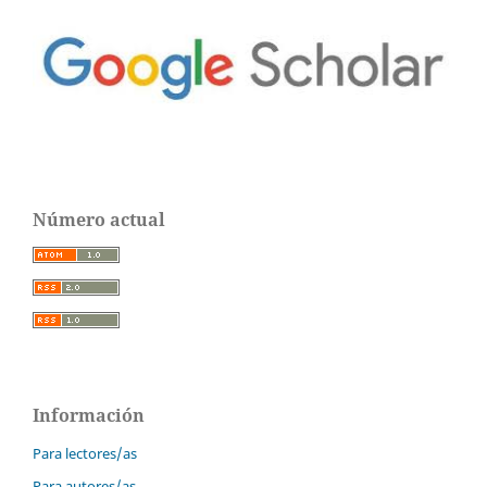
Número actual
Información
Para lectores/as
Para autores/as