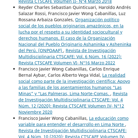
Revista CTSCAFE Volumen II- N°4 Marzo 2018
Reyder Charles Sebastian Quinticuari, Haroldo Andrés
Salazar Rossi, Francisco Javier Wong Cabanillas, Luz
Rossana Arbaiza Gonzales,
Organización político
social de los pueblos originarios amazónicos, en la
lucha por el respeto a su identidad sociocultural y
derechos humanos. El caso de la Organización
Nacional del Pueblo Originario Ashaninka y Asheninka
del Perú. (ONPOAAP)
,
Revista de Investigación
Multidisciplinaria CTSCAFE: Vol. 6 Núm. 16 (2022):
Revista CTSCAFE Volumen VI- N°16 Marzo 2022
Francisco Javier Wong Cabanillas, Carlos Enrique
Bernal Aybar, Carlos Alberto Vega Vidal,
La realidad
social como parte de la investigación científica: Apoyo
a las familias de los asentamientos humanos “Las
Minas” y “Las Palmeras, Lima Norte-Comas.
,
Revista
de Investigación Multidisciplinaria CTSCAFE: Vol. 4
Núm. 12 (2020): Revista CTSCAFE Volumen IV- N°12
Noviembre 2020
Francisco Javier Wong Cabanillas,
La educación como
variable para entender el desarrollo en Lima Norte
,
Revista de Investigación Multidisciplinaria CTSCAFE:
Vol. 4 Núm. 10 (2020): Revista CTSCAFE Volumen IV-