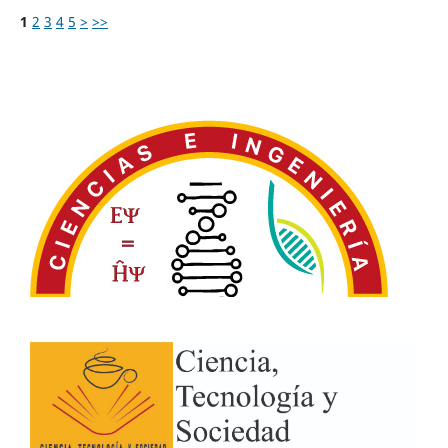
1
2
3
4
5
>
>>