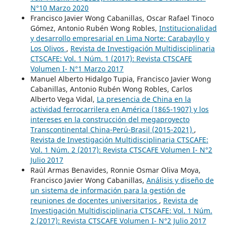
N°10 Marzo 2020
Francisco Javier Wong Cabanillas, Oscar Rafael Tinoco
Gómez, Antonio Rubén Wong Robles,
Institucionalidad
y desarrollo empresarial en Lima Norte: Carabayllo y
Los Olivos
,
Revista de Investigación Multidisciplinaria
CTSCAFE: Vol. 1 Núm. 1 (2017): Revista CTSCAFE
Volumen I- N°1 Marzo 2017
Manuel Alberto Hidalgo Tupia, Francisco Javier Wong
Cabanillas, Antonio Rubén Wong Robles, Carlos
Alberto Vega Vidal,
La presencia de China en la
actividad ferrocarrilera en América (1865-1907) y los
intereses en la construcción del megaproyecto
Transcontinental China-Perú-Brasil (2015-2021)
,
Revista de Investigación Multidisciplinaria CTSCAFE:
Vol. 1 Núm. 2 (2017): Revista CTSCAFE Volumen I- N°2
Julio 2017
Raúl Armas Benavides, Ronnie Osmar Oliva Moya,
Francisco Javier Wong Cabanillas,
Análisis y diseño de
un sistema de información para la gestión de
reuniones de docentes universitarios
,
Revista de
Investigación Multidisciplinaria CTSCAFE: Vol. 1 Núm.
2 (2017): Revista CTSCAFE Volumen I- N°2 Julio 2017