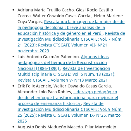
Adriana María Trujillo Cacho, Giezi Rocío Castillo
Correa, Walter Oswaldo Casas García , Helen Marlene
Cuya Vargas,
Rescatando la imagen de la mujer desde
la pedagogía decolonial: breve análisis de la
educación histórica y de género en el Perú
,
Revista de
Investigación Multidisciplinaria CTSCAFE: Vol. 7 Núm.
21 (2023): Revista CTSCAFE Volumen VII- N°21
noviembre 2023
Luis Antonio Guzmán Palomino,
Algunas ideas
pedagógicas del tiempo de la Reconstrucción
Nacional (1886-1890)
,
Revista de Investigación
Multidisciplinaria CTSCAFE: Vol. 5 Núm. 13 (2021):
Revista CTSCAFE Volumen V- N°13 Marzo 2021
Erik Felix Asencio, Walter Oswaldo Casas Garcia,
Alexander Lolo Paco Robles,
Liderazgo pedagógico
desde el enfoque transformacional para mejorar el
proceso de enseñanza histórica
,
Revista de
Investigación Multidisciplinaria CTSCAFE: Vol. 9 Núm.
25 (2025): Revista CTSCAFE Volumen IX- N°25, marzo
2025
Augusto Denis Madueño Macedo, Pilar Marmolejo