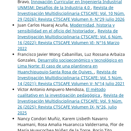
Bravo,
Innovación Curricular en Ingeniería Industrial
UNMSM: Desafíos de la Industria 4.0
,
Revista de
Investigación Multidisciplinaria CTSCAFE: Vol. 10 Núm.
29 (2026): Revista CTSCAFE Volumen X- N°29 julio 2026
Juan Carlos Huaraj Acuña,
Modernidad, historia y
sensibilidad en el oficio del historiador
,
Revista de
Investigación Multidisciplinaria CTSCAFE: Vol. 6 Núm.
16 (2022): Revista CTSCAFE Volumen VI- N°16 Marzo
2022
Francisco Javier Wong Cabanillas, Luz Rossana Arbaiza
Gonzales,
Desarrollo socioeconómico y tecnológico en
Lima Norte: El caso de una plantinera en
Huanchipuquio-Santa Rosa de Quives.
,
Revista de
Investigación Multidisciplinaria CTSCAFE: Vol. 5 Núm.
14 (2021): Revista CTSCAFE Volumen V- N°14 Julio 2021
Víctor Antonio Ampuero Mendoza,
El método
cualitativo en la investigación pedagógica
,
Revista de
Investigación Multidisciplinaria CTSCAFE: Vol. 9 Núm.
26 (2025): Revista CTSCAFE Volumen IX- N°26, julio
2025
Nancy Condori Muñiz, Karem Lisbeth Navarro
Huamani, Rosa Amalia Huarancca Valderrama, Flor de
María Huaycochea Núñez de la Torre, Rocío Tito