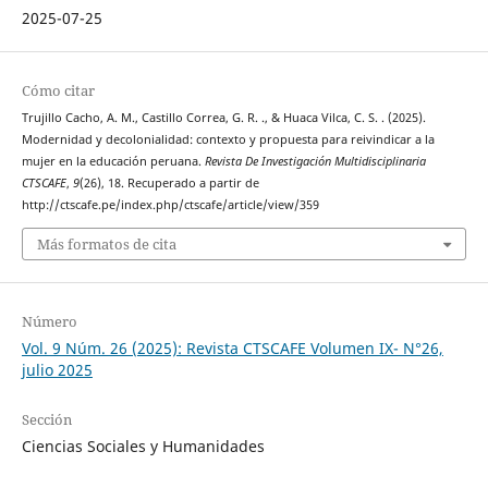
2025-07-25
Cómo citar
Trujillo Cacho, A. M., Castillo Correa, G. R. ., & Huaca Vilca, C. S. . (2025).
Modernidad y decolonialidad: contexto y propuesta para reivindicar a la
mujer en la educación peruana.
Revista De Investigación Multidisciplinaria
CTSCAFE
,
9
(26), 18. Recuperado a partir de
http://ctscafe.pe/index.php/ctscafe/article/view/359
Más formatos de cita
Número
Vol. 9 Núm. 26 (2025): Revista CTSCAFE Volumen IX- N°26,
julio 2025
Sección
Ciencias Sociales y Humanidades