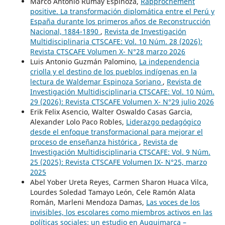
Marco Antonio Rumay Espinoza,
Rapprochement
positive. La transformación diplomática entre el Perú y
España durante los primeros años de Reconstrucción
Nacional, 1884-1890
,
Revista de Investigación
Multidisciplinaria CTSCAFE: Vol. 10 Núm. 28 (2026):
Revista CTSCAFE Volumen X- N°28 marzo 2026
Luis Antonio Guzmán Palomino,
La independencia
criolla y el destino de los pueblos indígenas en la
lectura de Waldemar Espinoza Soriano
,
Revista de
Investigación Multidisciplinaria CTSCAFE: Vol. 10 Núm.
29 (2026): Revista CTSCAFE Volumen X- N°29 julio 2026
Erik Felix Asencio, Walter Oswaldo Casas Garcia,
Alexander Lolo Paco Robles,
Liderazgo pedagógico
desde el enfoque transformacional para mejorar el
proceso de enseñanza histórica
,
Revista de
Investigación Multidisciplinaria CTSCAFE: Vol. 9 Núm.
25 (2025): Revista CTSCAFE Volumen IX- N°25, marzo
2025
Abel Yober Ureta Reyes, Carmen Sharon Huaca Vilca,
Lourdes Soledad Tamayo León, Cele Ramón Alata
Román, Marleni Mendoza Damas,
Las voces de los
invisibles, los escolares como miembros activos en las
políticas sociales: un estudio en Auquimarca –