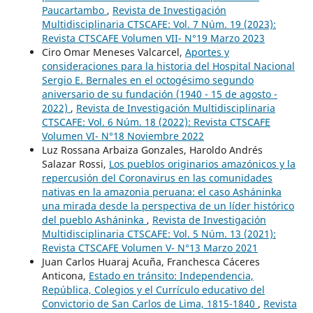
Paucartambo
,
Revista de Investigación
Multidisciplinaria CTSCAFE: Vol. 7 Núm. 19 (2023):
Revista CTSCAFE Volumen VII- N°19 Marzo 2023
Ciro Omar Meneses Valcarcel,
Aportes y
consideraciones para la historia del Hospital Nacional
Sergio E. Bernales en el octogésimo segundo
aniversario de su fundación (1940 - 15 de agosto -
2022)
,
Revista de Investigación Multidisciplinaria
CTSCAFE: Vol. 6 Núm. 18 (2022): Revista CTSCAFE
Volumen VI- N°18 Noviembre 2022
Luz Rossana Arbaiza Gonzales, Haroldo Andrés
Salazar Rossi,
Los pueblos originarios amazónicos y la
repercusión del Coronavirus en las comunidades
nativas en la amazonia peruana: el caso Asháninka
una mirada desde la perspectiva de un líder histórico
del pueblo Asháninka
,
Revista de Investigación
Multidisciplinaria CTSCAFE: Vol. 5 Núm. 13 (2021):
Revista CTSCAFE Volumen V- N°13 Marzo 2021
Juan Carlos Huaraj Acuña, Franchesca Cáceres
Anticona,
Estado en tránsito: Independencia,
República, Colegios y el Currículo educativo del
Convictorio de San Carlos de Lima, 1815-1840
,
Revista