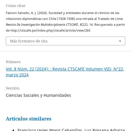
Cómo citar
Falconi Salcedo, A. J. (2024). Sociedad y entidades durante el reinicio de las
relaciones diplomáticas con Chile (1928-1938) una mirada al Tratado de Lima.
Revista De Investigación Multidisciplinaria CTSCAFE
,
8
(22), 14. Recuperado a partir
de http://ctscafe.pe/index.php/ctscafe/article/view/265
Más formatos de cita
Número
Vol. 8 Núm. 22 (2024): : Revista CTSCAFE Volumen VIII- N°22,
marzo 2024
Sección
Ciencias Sociales y Humanidades
Artículos similares
Francisco Javier Wong Cabanillas, Luz Rossana Arbaiza