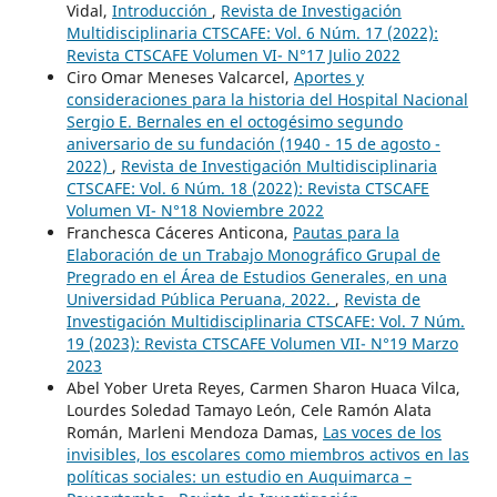
Vidal,
Introducción
,
Revista de Investigación
Multidisciplinaria CTSCAFE: Vol. 6 Núm. 17 (2022):
Revista CTSCAFE Volumen VI- N°17 Julio 2022
Ciro Omar Meneses Valcarcel,
Aportes y
consideraciones para la historia del Hospital Nacional
Sergio E. Bernales en el octogésimo segundo
aniversario de su fundación (1940 - 15 de agosto -
2022)
,
Revista de Investigación Multidisciplinaria
CTSCAFE: Vol. 6 Núm. 18 (2022): Revista CTSCAFE
Volumen VI- N°18 Noviembre 2022
Franchesca Cáceres Anticona,
Pautas para la
Elaboración de un Trabajo Monográfico Grupal de
Pregrado en el Área de Estudios Generales, en una
Universidad Pública Peruana, 2022.
,
Revista de
Investigación Multidisciplinaria CTSCAFE: Vol. 7 Núm.
19 (2023): Revista CTSCAFE Volumen VII- N°19 Marzo
2023
Abel Yober Ureta Reyes, Carmen Sharon Huaca Vilca,
Lourdes Soledad Tamayo León, Cele Ramón Alata
Román, Marleni Mendoza Damas,
Las voces de los
invisibles, los escolares como miembros activos en las
políticas sociales: un estudio en Auquimarca –