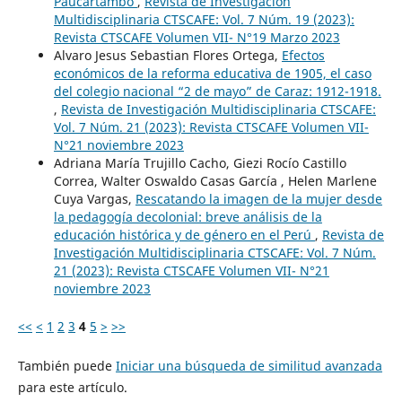
Paucartambo
,
Revista de Investigación
Multidisciplinaria CTSCAFE: Vol. 7 Núm. 19 (2023):
Revista CTSCAFE Volumen VII- N°19 Marzo 2023
Alvaro Jesus Sebastian Flores Ortega,
Efectos
económicos de la reforma educativa de 1905, el caso
del colegio nacional “2 de mayo” de Caraz: 1912-1918.
,
Revista de Investigación Multidisciplinaria CTSCAFE:
Vol. 7 Núm. 21 (2023): Revista CTSCAFE Volumen VII-
N°21 noviembre 2023
Adriana María Trujillo Cacho, Giezi Rocío Castillo
Correa, Walter Oswaldo Casas García , Helen Marlene
Cuya Vargas,
Rescatando la imagen de la mujer desde
la pedagogía decolonial: breve análisis de la
educación histórica y de género en el Perú
,
Revista de
Investigación Multidisciplinaria CTSCAFE: Vol. 7 Núm.
21 (2023): Revista CTSCAFE Volumen VII- N°21
noviembre 2023
<<
<
1
2
3
4
5
>
>>
También puede
Iniciar una búsqueda de similitud avanzada
para este artículo.