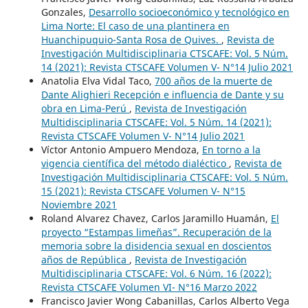
Gonzales,
Desarrollo socioeconómico y tecnológico en
Lima Norte: El caso de una plantinera en
Huanchipuquio-Santa Rosa de Quives.
,
Revista de
Investigación Multidisciplinaria CTSCAFE: Vol. 5 Núm.
14 (2021): Revista CTSCAFE Volumen V- N°14 Julio 2021
Anatolia Elva Vidal Taco,
700 años de la muerte de
Dante Alighieri Recepción e influencia de Dante y su
obra en Lima-Perú
,
Revista de Investigación
Multidisciplinaria CTSCAFE: Vol. 5 Núm. 14 (2021):
Revista CTSCAFE Volumen V- N°14 Julio 2021
Víctor Antonio Ampuero Mendoza,
En torno a la
vigencia científica del método dialéctico
,
Revista de
Investigación Multidisciplinaria CTSCAFE: Vol. 5 Núm.
15 (2021): Revista CTSCAFE Volumen V- N°15
Noviembre 2021
Roland Alvarez Chavez, Carlos Jaramillo Huamán,
El
proyecto “Estampas limeñas”. Recuperación de la
memoria sobre la disidencia sexual en doscientos
años de República
,
Revista de Investigación
Multidisciplinaria CTSCAFE: Vol. 6 Núm. 16 (2022):
Revista CTSCAFE Volumen VI- N°16 Marzo 2022
Francisco Javier Wong Cabanillas, Carlos Alberto Vega