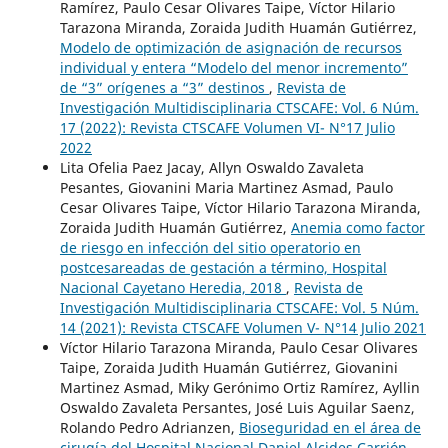
Ramírez, Paulo Cesar Olivares Taipe, Víctor Hilario
Tarazona Miranda, Zoraida Judith Huamán Gutiérrez,
Modelo de optimización de asignación de recursos
individual y entera “Modelo del menor incremento”
de “3” orígenes a “3” destinos
,
Revista de
Investigación Multidisciplinaria CTSCAFE: Vol. 6 Núm.
17 (2022): Revista CTSCAFE Volumen VI- N°17 Julio
2022
Lita Ofelia Paez Jacay, Allyn Oswaldo Zavaleta
Pesantes, Giovanini Maria Martinez Asmad, Paulo
Cesar Olivares Taipe, Víctor Hilario Tarazona Miranda,
Zoraida Judith Huamán Gutiérrez,
Anemia como factor
de riesgo en infección del sitio operatorio en
postcesareadas de gestación a término, Hospital
Nacional Cayetano Heredia, 2018
,
Revista de
Investigación Multidisciplinaria CTSCAFE: Vol. 5 Núm.
14 (2021): Revista CTSCAFE Volumen V- N°14 Julio 2021
Víctor Hilario Tarazona Miranda, Paulo Cesar Olivares
Taipe, Zoraida Judith Huamán Gutiérrez, Giovanini
Martinez Asmad, Miky Gerónimo Ortiz Ramírez, Ayllin
Oswaldo Zavaleta Persantes, José Luis Aguilar Saenz,
Rolando Pedro Adrianzen,
Bioseguridad en el área de
cirugía del Hospital Nacional Daniel Alcides Carrión,