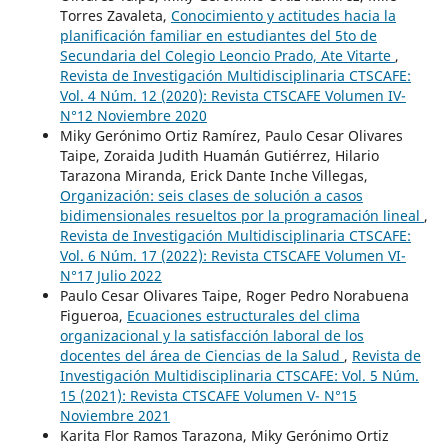
Torres Zavaleta,
Conocimiento y actitudes hacia la
planificación familiar en estudiantes del 5to de
Secundaria del Colegio Leoncio Prado, Ate Vitarte
,
Revista de Investigación Multidisciplinaria CTSCAFE:
Vol. 4 Núm. 12 (2020): Revista CTSCAFE Volumen IV-
N°12 Noviembre 2020
Miky Gerónimo Ortiz Ramírez, Paulo Cesar Olivares
Taipe, Zoraida Judith Huamán Gutiérrez, Hilario
Tarazona Miranda, Erick Dante Inche Villegas,
Organización: seis clases de solución a casos
bidimensionales resueltos por la programación lineal
,
Revista de Investigación Multidisciplinaria CTSCAFE:
Vol. 6 Núm. 17 (2022): Revista CTSCAFE Volumen VI-
N°17 Julio 2022
Paulo Cesar Olivares Taipe, Roger Pedro Norabuena
Figueroa,
Ecuaciones estructurales del clima
organizacional y la satisfacción laboral de los
docentes del área de Ciencias de la Salud
,
Revista de
Investigación Multidisciplinaria CTSCAFE: Vol. 5 Núm.
15 (2021): Revista CTSCAFE Volumen V- N°15
Noviembre 2021
Karita Flor Ramos Tarazona, Miky Gerónimo Ortiz