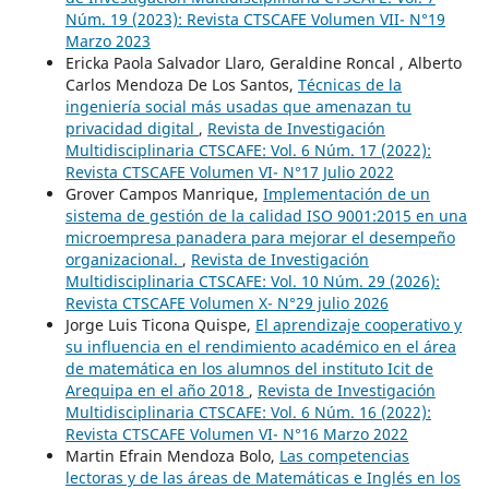
Núm. 19 (2023): Revista CTSCAFE Volumen VII- N°19
Marzo 2023
Ericka Paola Salvador Llaro, Geraldine Roncal , Alberto
Carlos Mendoza De Los Santos,
Técnicas de la
ingeniería social más usadas que amenazan tu
privacidad digital
,
Revista de Investigación
Multidisciplinaria CTSCAFE: Vol. 6 Núm. 17 (2022):
Revista CTSCAFE Volumen VI- N°17 Julio 2022
Grover Campos Manrique,
Implementación de un
sistema de gestión de la calidad ISO 9001:2015 en una
microempresa panadera para mejorar el desempeño
organizacional.
,
Revista de Investigación
Multidisciplinaria CTSCAFE: Vol. 10 Núm. 29 (2026):
Revista CTSCAFE Volumen X- N°29 julio 2026
Jorge Luis Ticona Quispe,
El aprendizaje cooperativo y
su influencia en el rendimiento académico en el área
de matemática en los alumnos del instituto Icit de
Arequipa en el año 2018
,
Revista de Investigación
Multidisciplinaria CTSCAFE: Vol. 6 Núm. 16 (2022):
Revista CTSCAFE Volumen VI- N°16 Marzo 2022
Martin Efrain Mendoza Bolo,
Las competencias
lectoras y de las áreas de Matemáticas e Inglés en los