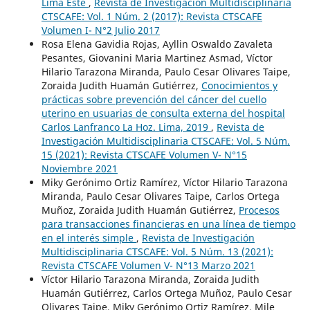
Lima Este
,
Revista de Investigación Multidisciplinaria
CTSCAFE: Vol. 1 Núm. 2 (2017): Revista CTSCAFE
Volumen I- N°2 Julio 2017
Rosa Elena Gavidia Rojas, Ayllin Oswaldo Zavaleta
Pesantes, Giovanini Maria Martinez Asmad, Víctor
Hilario Tarazona Miranda, Paulo Cesar Olivares Taipe,
Zoraida Judith Huamán Gutiérrez,
Conocimientos y
prácticas sobre prevención del cáncer del cuello
uterino en usuarias de consulta externa del hospital
Carlos Lanfranco La Hoz. Lima, 2019
,
Revista de
Investigación Multidisciplinaria CTSCAFE: Vol. 5 Núm.
15 (2021): Revista CTSCAFE Volumen V- N°15
Noviembre 2021
Miky Gerónimo Ortiz Ramírez, Víctor Hilario Tarazona
Miranda, Paulo Cesar Olivares Taipe, Carlos Ortega
Muñoz, Zoraida Judith Huamán Gutiérrez,
Procesos
para transacciones financieras en una línea de tiempo
en el interés simple
,
Revista de Investigación
Multidisciplinaria CTSCAFE: Vol. 5 Núm. 13 (2021):
Revista CTSCAFE Volumen V- N°13 Marzo 2021
Víctor Hilario Tarazona Miranda, Zoraida Judith
Huamán Gutiérrez, Carlos Ortega Muñoz, Paulo Cesar
Olivares Taipe, Miky Gerónimo Ortiz Ramírez, Mile