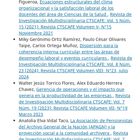
Figueroa,
Ecuaciones estructurales del clima
organizacional y la satisfacción laboral de los
docentes del área de Ciencias de la Salud
,
Revista de
Investigación Multidisciplinaria CTSCAFE: Vol. 5 Núm.
15 (2021): Revista CTSCAFE Volumen V- N°15
Noviembre 2021
Miky Gerónimo Ortiz Ramírez, Paulo César Olivares
Taipe, Carlos Ortega Muñoz,
Dispersión para la
coherencia interna curricular entre las áreas de
desempeño laboral y eventos curriculares
,
Revista de
Investigación Multidisciplinaria CTSCAFE: Vol. 8 Núm.
23 (2024): Revista CTSCAFE Volumen VIII- N°23, julio
2024
Walter Jesús Torrico Flores, Alex Eduardo Herrera
Chavez,
Gerencia de operaciones y el impacto que
genera en la productividad de las empresas
,
Revista
de Investigación Multidisciplinaria CTSCAFE: Vol. 7
Núm. 19 (2023): Revista CTSCAFE Volumen VII- N°19
Marzo 2023
Anatolia Elva Vidal Taco,
La Asociación de Pensionistas
del Archivo General de la Nación (APAGN) y la
proyección social a la comunidad archivera
,
Revista
de Investigación Multidisciplinaria CTSCAFE: Vol. 7