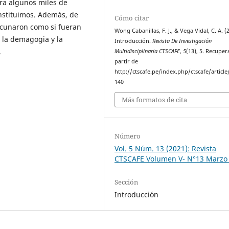
ra algunos miles de
onstituimos. Además, de
Cómo citar
cunaron como si fueran
Wong Cabanillas, F. J., & Vega Vidal, C. A. (
, la demagogia y la
Introducción.
Revista De Investigación
.
Multidisciplinaria CTSCAFE
,
5
(13), 5. Recuper
partir de
http://ctscafe.pe/index.php/ctscafe/article
140
Más formatos de cita
Número
Vol. 5 Núm. 13 (2021): Revista
CTSCAFE Volumen V- N°13 Marzo
Sección
Introducción