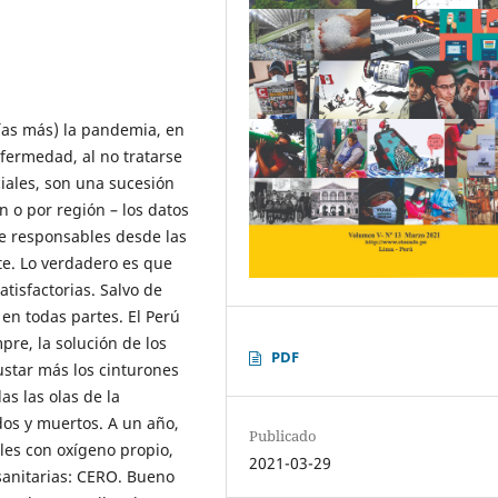
ías más) la pandemia, en
fermedad, al no tratarse
ciales, son una sucesión
ón o por región – los datos
de responsables desde las
te. Lo verdadero es que
tisfactorias. Salvo de
n todas partes. El Perú
re, la solución de los
PDF
ustar más los cinturones
s las olas de la
os y muertos. A un año,
Publicado
les con oxígeno propio,
2021-03-29
sanitarias: CERO. Bueno