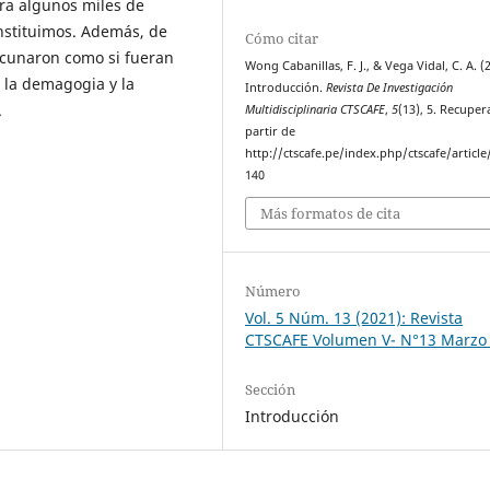
ra algunos miles de
onstituimos. Además, de
Cómo citar
cunaron como si fueran
Wong Cabanillas, F. J., & Vega Vidal, C. A. (
, la demagogia y la
Introducción.
Revista De Investigación
.
Multidisciplinaria CTSCAFE
,
5
(13), 5. Recuper
partir de
http://ctscafe.pe/index.php/ctscafe/article
140
Más formatos de cita
Número
Vol. 5 Núm. 13 (2021): Revista
CTSCAFE Volumen V- N°13 Marzo
Sección
Introducción