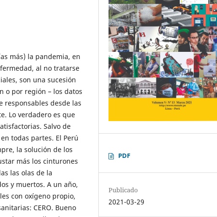
ías más) la pandemia, en
fermedad, al no tratarse
ciales, son una sucesión
ón o por región – los datos
de responsables desde las
te. Lo verdadero es que
tisfactorias. Salvo de
n todas partes. El Perú
re, la solución de los
PDF
ustar más los cinturones
s las olas de la
os y muertos. A un año,
Publicado
les con oxígeno propio,
2021-03-29
sanitarias: CERO. Bueno