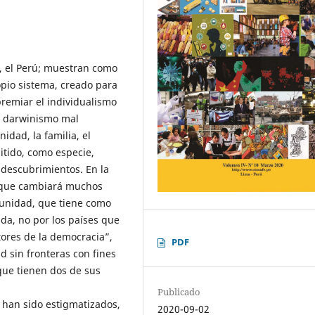
s, el Perú; muestran como
opio sistema, creado para
 premiar el individualismo
n darwinismo mal
idad, la familia, el
itido, como especie,
 descubrimientos. En la
a que cambiará muchos
unidad, que tiene como
ada, no por los países que
tores de la democracia”,
PDF
 sin fronteras con fines
que tienen dos de sus
Publicado
e han sido estigmatizados,
2020-09-02