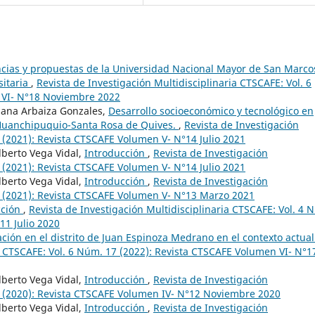
cias y propuestas de la Universidad Nacional Mayor de San Marco
sitaria
,
Revista de Investigación Multidisciplinaria CTSCAFE: Vol. 6
 VI- N°18 Noviembre 2022
ssana Arbaiza Gonzales,
Desarrollo socioeconómico y tecnológico en
 Huanchipuquio-Santa Rosa de Quives.
,
Revista de Investigación
4 (2021): Revista CTSCAFE Volumen V- N°14 Julio 2021
lberto Vega Vidal,
Introducción
,
Revista de Investigación
4 (2021): Revista CTSCAFE Volumen V- N°14 Julio 2021
lberto Vega Vidal,
Introducción
,
Revista de Investigación
3 (2021): Revista CTSCAFE Volumen V- N°13 Marzo 2021
cción
,
Revista de Investigación Multidisciplinaria CTSCAFE: Vol. 4 
11 Julio 2020
ción en el distrito de Juan Espinoza Medrano en el contexto actua
ia CTSCAFE: Vol. 6 Núm. 17 (2022): Revista CTSCAFE Volumen VI- N°1
lberto Vega Vidal,
Introducción
,
Revista de Investigación
12 (2020): Revista CTSCAFE Volumen IV- N°12 Noviembre 2020
lberto Vega Vidal,
Introducción
,
Revista de Investigación