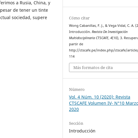
erimos a Rusia, China, y
pesar de tener un tinte
 actual sociedad, supere
Cómo citar
Wong Cabanillas, F. J., & Vega Vidal, C. A. (
Introducción.
Revista De Investigación
Multidisciplinaria CTSCAFE
,
4
(10), 3. Recuper
partir de
http://ctscafe.pe/index.php/ctscafe/article
114
Más formatos de cita
Número
Vol. 4 Núm. 10 (2020): Revista
CTSCAFE Volumen IV- N°10 Marz
2020
Sección
Introducción