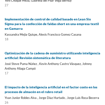
Yeni Choque Meza, Gabriela del Pilar Vega Bernuy
27
Implementación de control de calidad basado en Lean Six
Sigma para la confección de faldas short en una empresa textil
en Gamarra
Kassandra Mejia Quispe, Alexis Francisco Gomez Casana
18
Optimización de la cadena de suministro utilizando inteligencia
artificial: Revisión sistemática de literatura
José Steve Puma Núńez , Kevin Anthony Castro Vásquez, Johnny
Anthony Aliaga Campó
17
El impacto de la inteligencia artificial en el factor costo en los
procesos de almacén en el rubro retail
Yvan Junior Robles Alva , Jorge Díaz Hurtado , Jorge Luis Roca Becerra
26