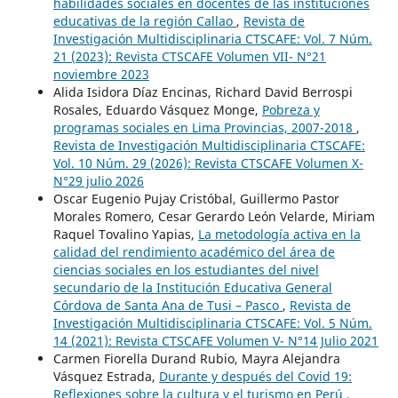
habilidades sociales en docentes de las instituciones
educativas de la región Callao
,
Revista de
Investigación Multidisciplinaria CTSCAFE: Vol. 7 Núm.
21 (2023): Revista CTSCAFE Volumen VII- N°21
noviembre 2023
Alida Isidora Díaz Encinas, Richard David Berrospi
Rosales, Eduardo Vásquez Monge,
Pobreza y
programas sociales en Lima Provincias, 2007-2018
,
Revista de Investigación Multidisciplinaria CTSCAFE:
Vol. 10 Núm. 29 (2026): Revista CTSCAFE Volumen X-
N°29 julio 2026
Oscar Eugenio Pujay Cristóbal, Guillermo Pastor
Morales Romero, Cesar Gerardo León Velarde, Miriam
Raquel Tovalino Yapias,
La metodología activa en la
calidad del rendimiento académico del área de
ciencias sociales en los estudiantes del nivel
secundario de la Institución Educativa General
Córdova de Santa Ana de Tusi – Pasco
,
Revista de
Investigación Multidisciplinaria CTSCAFE: Vol. 5 Núm.
14 (2021): Revista CTSCAFE Volumen V- N°14 Julio 2021
Carmen Fiorella Durand Rubio, Mayra Alejandra
Vásquez Estrada,
Durante y después del Covid 19:
Reflexiones sobre la cultura y el turismo en Perú
,