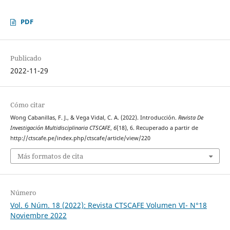
PDF
Publicado
2022-11-29
Cómo citar
Wong Cabanillas, F. J., & Vega Vidal, C. A. (2022). Introducción.
Revista De
Investigación Multidisciplinaria CTSCAFE
,
6
(18), 6. Recuperado a partir de
http://ctscafe.pe/index.php/ctscafe/article/view/220
Más formatos de cita
Número
Vol. 6 Núm. 18 (2022): Revista CTSCAFE Volumen VI- N°18
Noviembre 2022