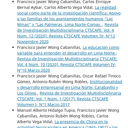
Francisco Javier Wong Cabanillas, Carlos Enrique
Bernal Aybar, Carlos Alberto Vega Vidal,
La realidad
social como parte de la investigación científica: Apoyo
a las familias de los asentamientos humanos “Las
Minas” y “Las Palmeras, Lima Norte-Comas.
,
Revista
de Investigación Multidisciplinaria CTSCAFE: Vol. 4
Núm. 12 (2020): Revista CTSCAFE Volumen IV- N°12
Noviembre 2020
Francisco Javier Wong Cabanillas,
La educación como
variable para entender el desarrollo en Lima Norte
,
Revista de Investigación Multidisciplinaria CTSCAFE:
Vol. 4 Núm. 10 (2020): Revista CTSCAFE Volumen IV-
N°10 Marzo 2020
Francisco Javier Wong Cabanillas, Oscar Rafael Tinoco
Gómez, Antonio Rubén Wong Robles,
Institucionalidad
y desarrollo empresarial en Lima Norte: Carabayllo y
Los Olivos
,
Revista de Investigación Multidisciplinaria
CTSCAFE: Vol. 1 Núm. 1 (2017): Revista CTSCAFE
Volumen I- N°1 Marzo 2017
Manuel Alberto Hidalgo Tupia, Francisco Javier Wong
Cabanillas, Antonio Rubén Wong Robles, Carlos
Alberto Vega Vidal,
La presencia de China en la
actividad ferrocarrilera en América (1865-1907) y los