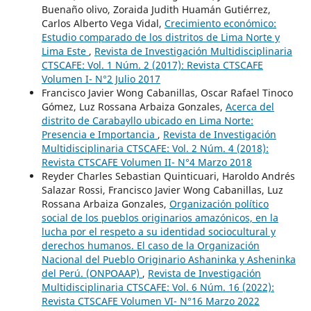
Buenaño olivo, Zoraida Judith Huamán Gutiérrez,
Carlos Alberto Vega Vidal,
Crecimiento económico:
Estudio comparado de los distritos de Lima Norte y
Lima Este
,
Revista de Investigación Multidisciplinaria
CTSCAFE: Vol. 1 Núm. 2 (2017): Revista CTSCAFE
Volumen I- N°2 Julio 2017
Francisco Javier Wong Cabanillas, Oscar Rafael Tinoco
Gómez, Luz Rossana Arbaiza Gonzales,
Acerca del
distrito de Carabayllo ubicado en Lima Norte:
Presencia e Importancia
,
Revista de Investigación
Multidisciplinaria CTSCAFE: Vol. 2 Núm. 4 (2018):
Revista CTSCAFE Volumen II- N°4 Marzo 2018
Reyder Charles Sebastian Quinticuari, Haroldo Andrés
Salazar Rossi, Francisco Javier Wong Cabanillas, Luz
Rossana Arbaiza Gonzales,
Organización político
social de los pueblos originarios amazónicos, en la
lucha por el respeto a su identidad sociocultural y
derechos humanos. El caso de la Organización
Nacional del Pueblo Originario Ashaninka y Asheninka
del Perú. (ONPOAAP)
,
Revista de Investigación
Multidisciplinaria CTSCAFE: Vol. 6 Núm. 16 (2022):
Revista CTSCAFE Volumen VI- N°16 Marzo 2022