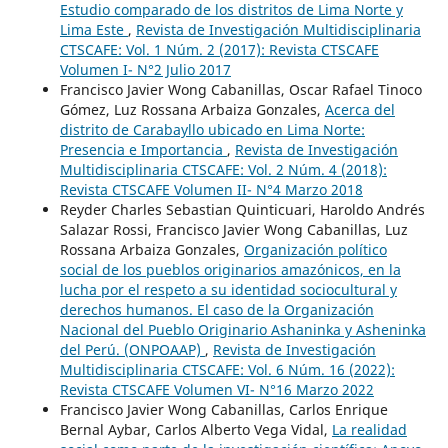
Estudio comparado de los distritos de Lima Norte y
Lima Este
,
Revista de Investigación Multidisciplinaria
CTSCAFE: Vol. 1 Núm. 2 (2017): Revista CTSCAFE
Volumen I- N°2 Julio 2017
Francisco Javier Wong Cabanillas, Oscar Rafael Tinoco
Gómez, Luz Rossana Arbaiza Gonzales,
Acerca del
distrito de Carabayllo ubicado en Lima Norte:
Presencia e Importancia
,
Revista de Investigación
Multidisciplinaria CTSCAFE: Vol. 2 Núm. 4 (2018):
Revista CTSCAFE Volumen II- N°4 Marzo 2018
Reyder Charles Sebastian Quinticuari, Haroldo Andrés
Salazar Rossi, Francisco Javier Wong Cabanillas, Luz
Rossana Arbaiza Gonzales,
Organización político
social de los pueblos originarios amazónicos, en la
lucha por el respeto a su identidad sociocultural y
derechos humanos. El caso de la Organización
Nacional del Pueblo Originario Ashaninka y Asheninka
del Perú. (ONPOAAP)
,
Revista de Investigación
Multidisciplinaria CTSCAFE: Vol. 6 Núm. 16 (2022):
Revista CTSCAFE Volumen VI- N°16 Marzo 2022
Francisco Javier Wong Cabanillas, Carlos Enrique
Bernal Aybar, Carlos Alberto Vega Vidal,
La realidad