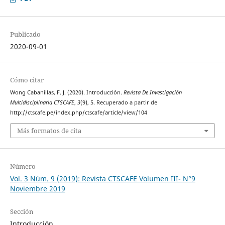
Publicado
2020-09-01
Cómo citar
Wong Cabanillas, F. J. (2020). Introducción.
Revista De Investigación
Multidisciplinaria CTSCAFE
,
3
(9), 5. Recuperado a partir de
http://ctscafe.pe/index.php/ctscafe/article/view/104
Más formatos de cita
Número
Vol. 3 Núm. 9 (2019): Revista CTSCAFE Volumen III- N°9
Noviembre 2019
Sección
Introducción