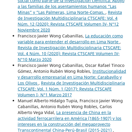
social como parte de la investigación científica: Apoyo
a las familias de los asentamientos humanos “Las
Minas” y “Las Palmeras, Lima Norte-Comas.
,
Revista
de Investigación Multidisciplinaria CTSCAFE: Vol. 4
Núm. 12 (2020): Revista CTSCAFE Volumen IV- N°12
Noviembre 2020
Francisco Javier Wong Cabanillas,
La educación como
variable para entender el desarrollo en Lima Norte
,
Revista de Investigación Multidisciplinaria CTSCAFE:
Vol. 4 Núm. 10 (2020): Revista CTSCAFE Volumen IV-
N°10 Marzo 2020
Francisco Javier Wong Cabanillas, Oscar Rafael Tinoco
Gómez, Antonio Rubén Wong Robles,
Institucionalidad
y desarrollo empresarial en Lima Norte: Carabayllo y
Los Olivos
,
Revista de Investigación Multidisciplinaria
CTSCAFE: Vol. 1 Núm. 1 (2017): Revista CTSCAFE
Volumen I- N°1 Marzo 2017
Manuel Alberto Hidalgo Tupia, Francisco Javier Wong
Cabanillas, Antonio Rubén Wong Robles, Carlos
Alberto Vega Vidal,
La presencia de China en la
actividad ferrocarrilera en América (1865-1907) y los
intereses en la construcción del megaproyecto
Transcontinental China-Perú-Brasil (2015-2021)
,