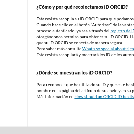
¿Cómo y por qué recolectamos iD ORCID?
Esta revista recopila su iD ORCID para que podamos 
Cuando hace clic en el botón "Autorizar" de la vent
proceso autenticado: ya sea a través del
registro de
otorgándonos permiso para obtener su iD ORCID. Hac
que su iD ORCID se conecta de manera segura.
Para saber más consulte
What’s so special about sign
Esta revista recopilará y mostrará los ID de los autore
¿Dónde se muestran los iD ORCID?
Para reconocer que ha utilizado su iD y que este ha
nombre en la página del artículo de su envío y en su p
Más información en
How should an ORCID iD be dis