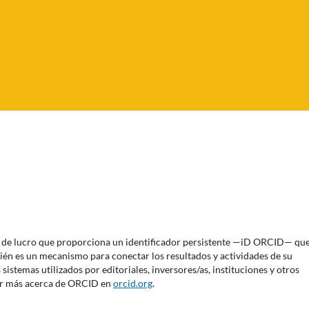
 de lucro que proporciona un identificador persistente —iD ORCID— que
ién es un mecanismo para conectar los resultados y actividades de su
istemas utilizados por editoriales, inversores/as, instituciones y otros
ver más acerca de ORCID en
orcid.org
.