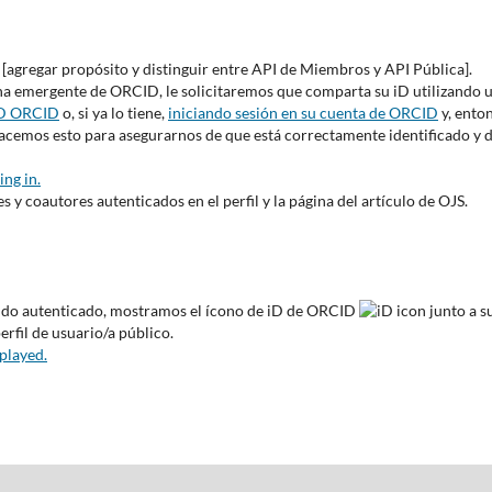
[agregar propósito y distinguir entre API de Miembros y API Pública].
ana emergente de ORCID, le solicitaremos que comparta su iD utilizando 
 iD ORCID
o, si ya lo tiene,
iniciando sesión en su cuenta de ORCID
y, ento
emos esto para asegurarnos de que está correctamente identificado y 
ing in.
s y coautores autenticados en el perfil y la página del artículo de OJS.
 sido autenticado, mostramos el ícono de iD de ORCID
junto a s
erfil de usuario/a público.
played.