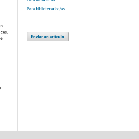
Para bibliotecarios/as
un
nces,
Enviar un artículo
de
u