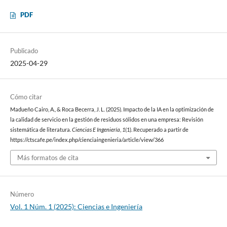
PDF
Publicado
2025-04-29
Cómo citar
Madueño Cairo, A., & Roca Becerra, J. L. (2025). Impacto de la IA en la optimización de
la calidad de servicio en la gestión de residuos sólidos en una empresa: Revisión
sistemática de literatura.
Ciencias E Ingeniería
,
1
(1). Recuperado a partir de
https://ctscafe.pe/index.php/cienciaingenieria/article/view/366
Más formatos de cita
Número
Vol. 1 Núm. 1 (2025): Ciencias e Ingeniería