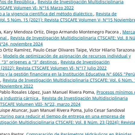
años de República
,
Revista de Investigación Multidisciplinaria
CTSCAFE Volumen VI- N°16 Marzo 2022
o a la vigencia científica del método dialéctico
,
Revista de
 Vol. 5 Núm. 15 (2021): Revista CTSCAFE Volumen V- N°15 Noviembr
a, Kary Mendoza Ortiz, Diego Armando Montenegro Pacora ,
Merca
onal
,
Revista de Investigación Multidisciplinaria CTSCAFE: Vol. 8 N
 N°24, noviembre 2024
Ortiz Ramírez, Paulo Cesar Olivares Taipe, Víctor Hilario Tarazona
z,
Modelo de optimización de asignación de recursos individual y
“3” orígenes a “3” destinos
,
Revista de Investigación
 (2022): Revista CTSCAFE Volumen VI- N°17 Julio 2022
o y la gestión financiera en la Institución Educativa N° 6065 “Perú
r
,
Revista de Investigación Multidisciplinaria CTSCAFE: Vol. 6 Núm. 
8 Noviembre 2022
Pablo Rosales López, Juan Manuel Rivera Poma,
Procesos mínimos
la industria cárnica
,
Revista de Investigación Multidisciplinaria
 CTSCAFE Volumen VIII- N°22, marzo 2024
uispe Atuncar, Juan Manuel Rivera Poma, Julio Cesar Sandoval
cturing para reducir el tiempo de entrega en una empresa de
stigación Multidisciplinaria CTSCAFE: Vol. 8 Núm. 23 (2024): Revist
ataco Pastor,
Comparación de Parámetros Hidráulicos en Rápidas