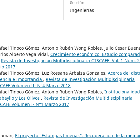
Sección
Ingenierías
Rafael Tinoco Gómez, Antonio Rubén Wong Robles, Julio Cesar Buen
rlos Alberto Vega Vidal,
Crecimiento económico: Estudio compara
,
Revista de Investigación Multidisciplinaria CTSCAFE: Vol. 1 Núm. 2
lio 2017
Rafael Tinoco Gómez, Luz Rossana Arbaiza Gonzales,
Acerca del distr
sencia e Importancia
,
Revista de Investigación Multidisciplinaria
TSCAFE Volumen II- N°4 Marzo 2018
Rafael Tinoco Gómez, Antonio Rubén Wong Robles,
Institucionalidad
abayllo y Los Olivos
,
Revista de Investigación Multidisciplinaria
TSCAFE Volumen I- N°1 Marzo 2017
Huamán,
El proyecto “Estampas limeñas”. Recuperación de la memo