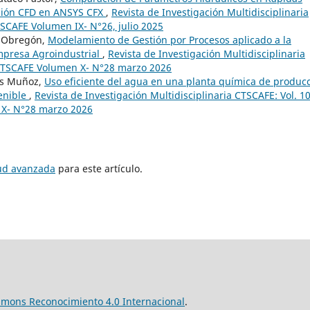
ción CFD en ANSYS CFX
,
Revista de Investigación Multidisciplinaria
TSCAFE Volumen IX- N°26, julio 2025
a Obregón,
Modelamiento de Gestión por Procesos aplicado a la
mpresa Agroindustrial
,
Revista de Investigación Multidisciplinaria
 CTSCAFE Volumen X- N°28 marzo 2026
es Muñoz,
Uso eficiente del agua en una planta química de produc
tenible
,
Revista de Investigación Multidisciplinaria CTSCAFE: Vol. 1
 X- N°28 marzo 2026
tud avanzada
para este artículo.
mmons Reconocimiento 4.0 Internacional
.