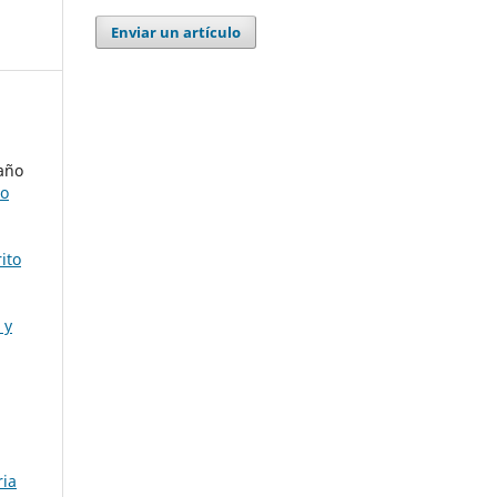
Enviar un artículo
año
do
ito
 y
ria