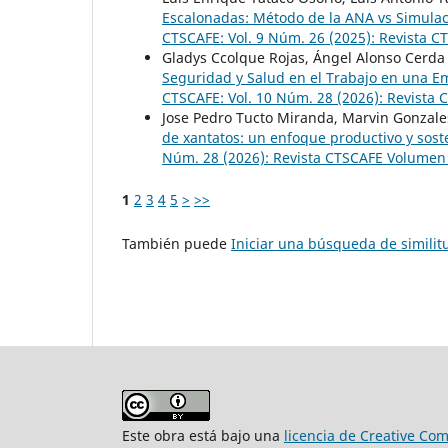
Escalonadas: Método de la ANA vs Simula
CTSCAFE: Vol. 9 Núm. 26 (2025): Revista C
Gladys Ccolque Rojas, Ángel Alonso Cerd
Seguridad y Salud en el Trabajo en una E
CTSCAFE: Vol. 10 Núm. 28 (2026): Revista
Jose Pedro Tucto Miranda, Marvin Gonzal
de xantatos: un enfoque productivo y sos
Núm. 28 (2026): Revista CTSCAFE Volumen
1
2
3
4
5
>
>>
También puede
Iniciar una búsqueda de simili
Este obra está bajo una
licencia de Creative Co