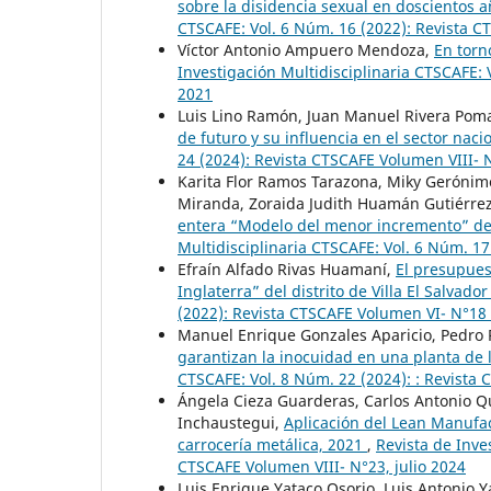
sobre la disidencia sexual en doscientos 
CTSCAFE: Vol. 6 Núm. 16 (2022): Revista 
Víctor Antonio Ampuero Mendoza,
En torn
Investigación Multidisciplinaria CTSCAFE:
2021
Luis Lino Ramón, Juan Manuel Rivera Pom
de futuro y su influencia en el sector naci
24 (2024): Revista CTSCAFE Volumen VIII-
Karita Flor Ramos Tarazona, Miky Gerónimo 
Miranda, Zoraida Judith Huamán Gutiérre
entera “Modelo del menor incremento” de 
Multidisciplinaria CTSCAFE: Vol. 6 Núm. 17
Efraín Alfado Rivas Huamaní,
El presupuest
Inglaterra” del distrito de Villa El Salvado
(2022): Revista CTSCAFE Volumen VI- N°1
Manuel Enrique Gonzales Aparicio, Pedro 
garantizan la inocuidad en una planta de 
CTSCAFE: Vol. 8 Núm. 22 (2024): : Revista
Ángela Cieza Guarderas, Carlos Antonio Q
Inchaustegui,
Aplicación del Lean Manufa
carrocería metálica, 2021
,
Revista de Inve
CTSCAFE Volumen VIII- N°23, julio 2024
Luis Enrique Yataco Osorio, Luis Antonio Y