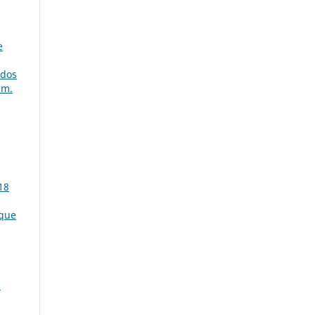
e
dos
úm.
18
 que
a