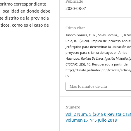
Publicado
goritmo correspondiente
2020-08-31
a localidad en donde debe
 distrito de la provincia
ticos, como es el caso de
Cómo citar
Tinoco Gómez, O. R., Salas Bacalla, J. ., & Vi
Chia, R. . (2020). Empleo del proceso Analít
Jerárquico para determinar la ubicación d
proyecto para crianza de cuyes en Ambo -
Huanuco.
Revista De Investigación Multidiscip
CTSCAFE
,
2
(5), 10. Recuperado a partir de
http://ctscafe.pe/index.php/ctscafe/article
65
Más formatos de cita
Número
Vol. 2 Núm. 5 (2018): Revista CT
Volumen II- N°5 Julio 2018