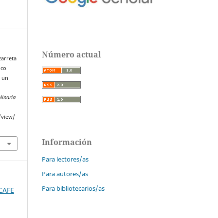
Número actual
zarreta
ico
e un
linaria
/view/
Información
Para lectores/as
Para autores/as
Para bibliotecarios/as
SCAFE