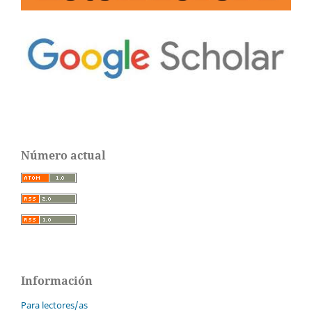
Número actual
Información
Para lectores/as