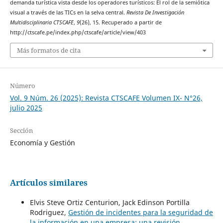
demanda turística vista desde los operadores turísticos: El rol de la semiótica
visual a través de las TICs en la selva central.
Revista De Investigación
Multidisciplinaria CTSCAFE
,
9
(26), 15. Recuperado a partir de
http://ctscafe.pe/index.php/ctscafe/article/view/403
Más formatos de cita
Número
Vol. 9 Núm. 26 (2025): Revista CTSCAFE Volumen IX- N°26,
julio 2025
Sección
Economía y Gestión
Artículos similares
Elvis Steve Ortiz Centurion, Jack Edinson Portilla
Rodriguez,
Gestión de incidentes para la seguridad de
la información en una empresa: una revisión