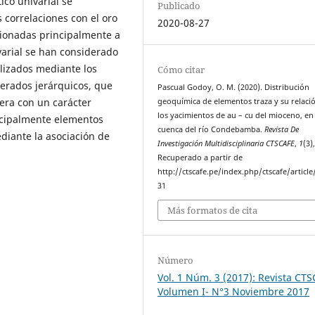
tico univarial se
Publicado
correlaciones con el oro
2020-08-27
cionadas principalmente a
ivarial se han considerado
lizados mediante los
Cómo citar
erados jerárquicos, que
Pascual Godoy, O. M. (2020). Distribución
mera con un carácter
geoquímica de elementos traza y su relaci
los yacimientos de au – cu del mioceno, en 
ncipalmente elementos
cuenca del río Condebamba.
Revista De
diante la asociación de
Investigación Multidisciplinaria CTSCAFE
,
1
(3)
Recuperado a partir de
http://ctscafe.pe/index.php/ctscafe/article
31
Más formatos de cita
Número
Vol. 1 Núm. 3 (2017): Revista CT
Volumen I- N°3 Noviembre 2017