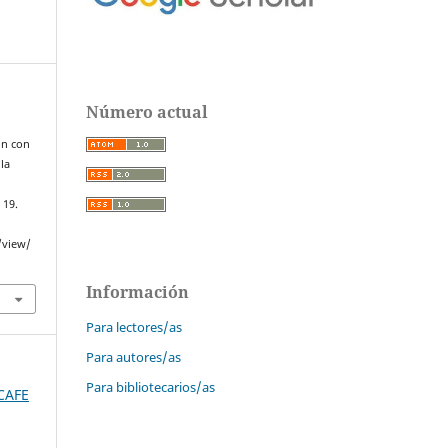
Número actual
ón con
la
, 19.
/view/
Información
Para lectores/as
Para autores/as
Para bibliotecarios/as
SCAFE