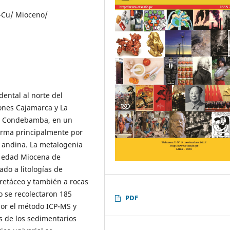
-Cu/ Mioceno/
dental al norte del
iones Cajamarca y La
io Condebamba, en un
orma principalmente por
 andina. La metalogenia
a edad Miocena de
ado a litologías de
Cretáceo y también a rocas
o se recolectaron 185
PDF
or el método ICP-MS y
s de los sedimentarios