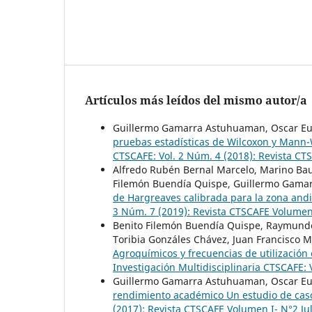
Artículos más leídos del mismo autor/a
Guillermo Gamarra Astuhuaman, Oscar Eug
pruebas estadísticas de Wilcoxon y Mann
CTSCAFE: Vol. 2 Núm. 4 (2018): Revista C
Alfredo Rubén Bernal Marcelo, Marino Bau
Filemón Buendía Quispe, Guillermo Gam
de Hargreaves calibrada para la zona and
3 Núm. 7 (2019): Revista CTSCAFE Volumen
Benito Filemón Buendía Quispe, Raymundo 
Toribia Gonzáles Chávez, Juan Francisco M
Agroquímicos y frecuencias de utilización 
Investigación Multidisciplinaria CTSCAFE: 
Guillermo Gamarra Astuhuaman, Oscar Eug
rendimiento académico Un estudio de ca
(2017): Revista CTSCAFE Volumen I- N°2 Ju