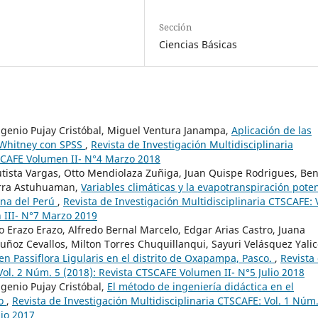
Sección
Ciencias Básicas
enio Pujay Cristóbal, Miguel Ventura Janampa,
Aplicación de las
-Whitney con SPSS
,
Revista de Investigación Multidisciplinaria
TSCAFE Volumen II- N°4 Marzo 2018
tista Vargas, Otto Mendiolaza Zuñiga, Juan Quispe Rodrigues, Ben
arra Astuhuaman,
Variables climáticas y la evapotranspiración poten
ina del Perú
,
Revista de Investigación Multidisciplinaria CTSCAFE: 
 III- N°7 Marzo 2019
Erazo Erazo, Alfredo Bernal Marcelo, Edgar Arias Castro, Juana
uñoz Cevallos, Milton Torres Chuquillanqui, Sayuri Velásquez Yalic
en Passiflora Ligularis en el distrito de Oxapampa, Pasco.
,
Revista
Vol. 2 Núm. 5 (2018): Revista CTSCAFE Volumen II- N°5 Julio 2018
enio Pujay Cristóbal,
El método de ingeniería didáctica en el
so
,
Revista de Investigación Multidisciplinaria CTSCAFE: Vol. 1 Núm.
lio 2017