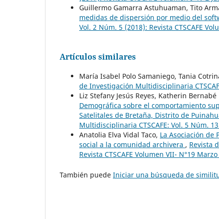
Guillermo Gamarra Astuhuaman, Tito Arma
medidas de dispersión por medio del sof
Vol. 2 Núm. 5 (2018): Revista CTSCAFE Volu
Artículos similares
María Isabel Polo Samaniego, Tania Cotrina
de Investigación Multidisciplinaria CTSCAF
Liz Stefany Jesús Reyes, Katherin Bernabé
Demográfica sobre el comportamiento supe
Satelitales de Bretaña, Distrito de Puinah
Multidisciplinaria CTSCAFE: Vol. 5 Núm. 1
Anatolia Elva Vidal Taco,
La Asociación de 
social a la comunidad archivera
,
Revista d
Revista CTSCAFE Volumen VII- N°19 Marzo
También puede
Iniciar una búsqueda de simili