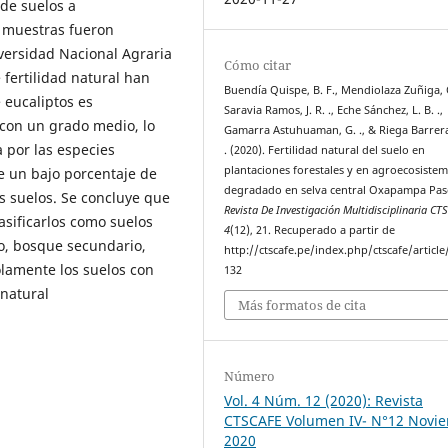
 de suelos a
s muestras fueron
iversidad Nacional Agraria
Cómo citar
 fertilidad natural han
Buendía Quispe, B. F., Mendiolaza Zuñiga, O
 eucaliptos es
Saravia Ramos, J. R. ., Eche Sánchez, L. B. .,
 con un grado medio, lo
Gamarra Astuhuaman, G. ., & Riega Barrera,
 por las especies
. (2020). Fertilidad natural del suelo en
plantaciones forestales y en agroecosiste
ne un bajo porcentaje de
degradado en selva central Oxapampa Pas
s suelos. Se concluye que
Revista De Investigación Multidisciplinaria CT
lasificarlos como suelos
4
(12), 21. Recuperado a partir de
o, bosque secundario,
http://ctscafe.pe/index.php/ctscafe/article
olamente los suelos con
132
 natural
Más formatos de cita
Número
Vol. 4 Núm. 12 (2020): Revista
CTSCAFE Volumen IV- N°12 Novi
2020