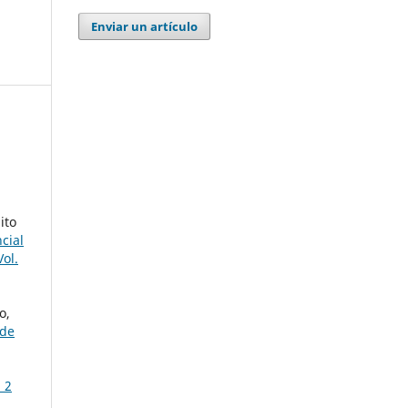
Enviar un artículo
ito
cial
Vol.
o,
 de
 2