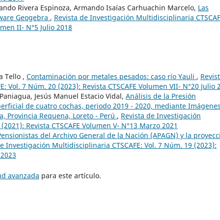
ndo Rivera Espinoza, Armando Isaías Carhuachin Marcelo,
Las
tware Geogebra
,
Revista de Investigación Multidisciplinaria CTSCAF
men II- N°5 Julio 2018
 Tello ,
Contaminación por metales pesados: caso río Yauli
,
Revis
E: Vol. 7 Núm. 20 (2023): Revista CTSCAFE Volumen VII- N°20 Julio 
 Paniagua, Jesús Manuel Estacio Vidal,
Análisis de la Presión
rficial de cuatro cochas, periodo 2019 - 2020, mediante Imágene
ua, Provincia Requena, Loreto - Perú
,
Revista de Investigación
3 (2021): Revista CTSCAFE Volumen V- N°13 Marzo 2021
Pensionistas del Archivo General de la Nación (APAGN) y la proyecc
e Investigación Multidisciplinaria CTSCAFE: Vol. 7 Núm. 19 (2023):
 2023
tud avanzada
para este artículo.