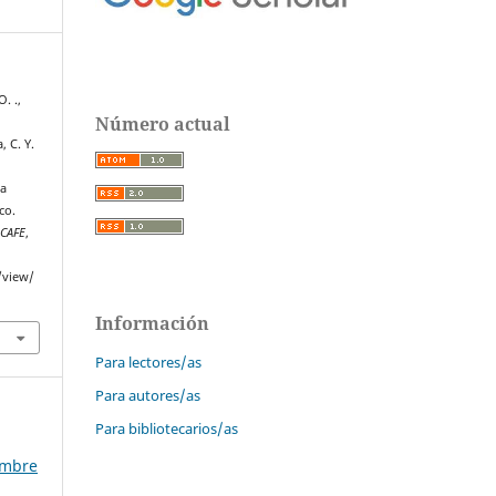
. .,
Número actual
 C. Y.
ma
co.
SCAFE
,
/view/
Información
Para lectores/as
Para autores/as
Para bibliotecarios/as
embre