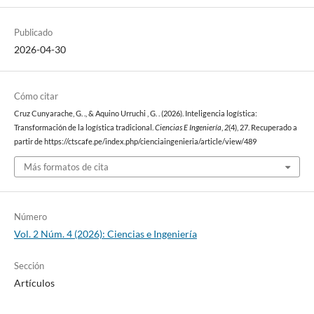
Publicado
2026-04-30
Cómo citar
Cruz Cunyarache, G. ., & Aquino Urruchi , G. . (2026). Inteligencia logística:
Transformación de la logística tradicional.
Ciencias E Ingeniería
,
2
(4), 27. Recuperado a
partir de https://ctscafe.pe/index.php/cienciaingenieria/article/view/489
Más formatos de cita
Número
Vol. 2 Núm. 4 (2026): Ciencias e Ingeniería
Sección
Artículos