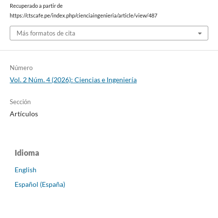
Recuperado a partir de
https://ctscafe.pe/index.php/cienciaingenieria/article/view/487
Más formatos de cita
Número
Vol. 2 Núm. 4 (2026): Ciencias e Ingeniería
Sección
Artículos
Idioma
English
Español (España)