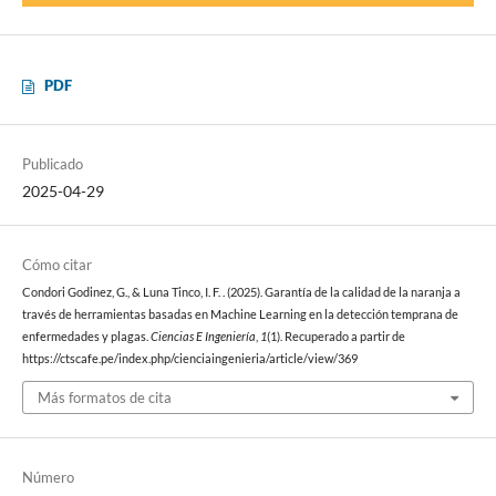
PDF
Publicado
2025-04-29
Cómo citar
Condori Godinez, G., & Luna Tinco, I. F. . (2025). Garantía de la calidad de la naranja a
través de herramientas basadas en Machine Learning en la detección temprana de
enfermedades y plagas.
Ciencias E Ingeniería
,
1
(1). Recuperado a partir de
https://ctscafe.pe/index.php/cienciaingenieria/article/view/369
Más formatos de cita
Número