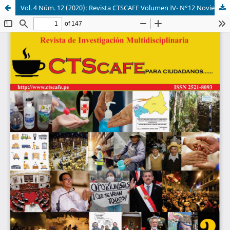
Vol. 4 Núm. 12 (2020): Revista CTSCAFE Volumen IV- N°12 Noviembre 2020