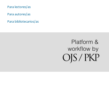
Para lectores/as
Para autores/as
Para bibliotecarios/as