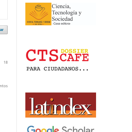
ar
18
entos