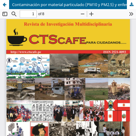
Contaminación por material particulado (PM10 y PM2.5) y enfermedades respiratorias agudas a menores de 5 años en Lomas de Carabayllo, Lima - Perú