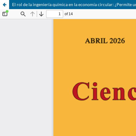
El rol de la ingeniería química en la economía circular: ¿Permite u