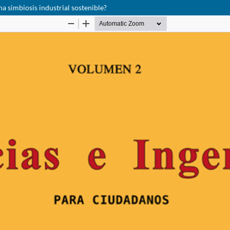
na simbiosis industrial sostenible?