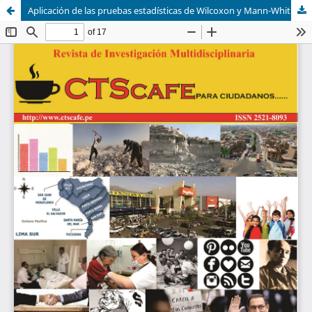
Aplicación de las pruebas estadísticas de Wilcoxon y Mann-Whitney con SPSS