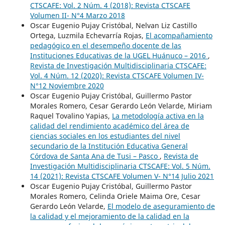
CTSCAFE: Vol. 2 Núm. 4 (2018): Revista CTSCAFE
Volumen II- N°4 Marzo 2018
Oscar Eugenio Pujay Cristóbal, Nelvan Liz Castillo
Ortega, Luzmila Echevarría Rojas,
El acompañamiento
pedagógico en el desempeño docente de las
Instituciones Educativas de la UGEL Huánuco – 2016
,
Revista de Investigación Multidisciplinaria CTSCAFE:
Vol. 4 Núm. 12 (2020): Revista CTSCAFE Volumen IV-
N°12 Noviembre 2020
Oscar Eugenio Pujay Cristóbal, Guillermo Pastor
Morales Romero, Cesar Gerardo León Velarde, Miriam
Raquel Tovalino Yapias,
La metodología activa en la
calidad del rendimiento académico del área de
ciencias sociales en los estudiantes del nivel
secundario de la Institución Educativa General
Córdova de Santa Ana de Tusi – Pasco
,
Revista de
Investigación Multidisciplinaria CTSCAFE: Vol. 5 Núm.
14 (2021): Revista CTSCAFE Volumen V- N°14 Julio 2021
Oscar Eugenio Pujay Cristóbal, Guillermo Pastor
Morales Romero, Celinda Oriele Maima Ore, Cesar
Gerardo León Velarde,
El modelo de aseguramiento de
la calidad y el mejoramiento de la calidad en la