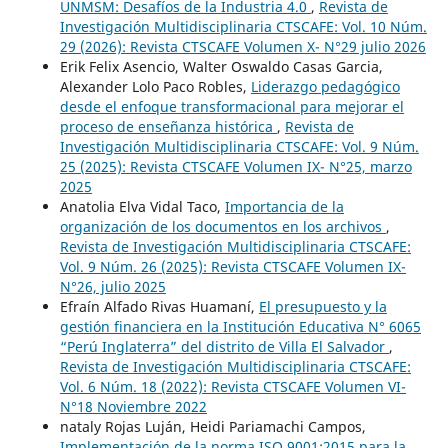
UNMSM: Desafíos de la Industria 4.0
,
Revista de
Investigación Multidisciplinaria CTSCAFE: Vol. 10 Núm.
29 (2026): Revista CTSCAFE Volumen X- N°29 julio 2026
Erik Felix Asencio, Walter Oswaldo Casas Garcia,
Alexander Lolo Paco Robles,
Liderazgo pedagógico
desde el enfoque transformacional para mejorar el
proceso de enseñanza histórica
,
Revista de
Investigación Multidisciplinaria CTSCAFE: Vol. 9 Núm.
25 (2025): Revista CTSCAFE Volumen IX- N°25, marzo
2025
Anatolia Elva Vidal Taco,
Importancia de la
organización de los documentos en los archivos
,
Revista de Investigación Multidisciplinaria CTSCAFE:
Vol. 9 Núm. 26 (2025): Revista CTSCAFE Volumen IX-
N°26, julio 2025
Efraín Alfado Rivas Huamaní,
El presupuesto y la
gestión financiera en la Institución Educativa N° 6065
“Perú Inglaterra” del distrito de Villa El Salvador
,
Revista de Investigación Multidisciplinaria CTSCAFE:
Vol. 6 Núm. 18 (2022): Revista CTSCAFE Volumen VI-
N°18 Noviembre 2022
nataly Rojas Luján, Heidi Pariamachi Campos,
Implementación de la norma ISO 9001:2015 para la