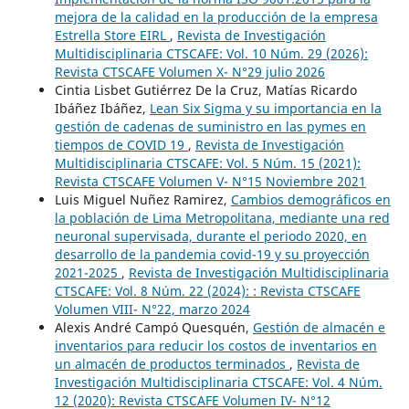
mejora de la calidad en la producción de la empresa
Estrella Store EIRL
,
Revista de Investigación
Multidisciplinaria CTSCAFE: Vol. 10 Núm. 29 (2026):
Revista CTSCAFE Volumen X- N°29 julio 2026
Cintia Lisbet Gutiérrez De la Cruz, Matías Ricardo
Ibáñez Ibáñez,
Lean Six Sigma y su importancia en la
gestión de cadenas de suministro en las pymes en
tiempos de COVID 19
,
Revista de Investigación
Multidisciplinaria CTSCAFE: Vol. 5 Núm. 15 (2021):
Revista CTSCAFE Volumen V- N°15 Noviembre 2021
Luis Miguel Nuñez Ramirez,
Cambios demográficos en
la población de Lima Metropolitana, mediante una red
neuronal supervisada, durante el periodo 2020, en
desarrollo de la pandemia covid-19 y su proyección
2021-2025
,
Revista de Investigación Multidisciplinaria
CTSCAFE: Vol. 8 Núm. 22 (2024): : Revista CTSCAFE
Volumen VIII- N°22, marzo 2024
Alexis André Campó Quesquén,
Gestión de almacén e
inventarios para reducir los costos de inventarios en
un almacén de productos terminados
,
Revista de
Investigación Multidisciplinaria CTSCAFE: Vol. 4 Núm.
12 (2020): Revista CTSCAFE Volumen IV- N°12