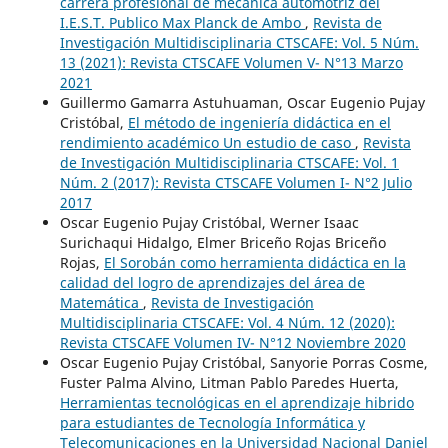
carrera profesional de mecánica automotriz del
I.E.S.T. Publico Max Planck de Ambo
,
Revista de
Investigación Multidisciplinaria CTSCAFE: Vol. 5 Núm.
13 (2021): Revista CTSCAFE Volumen V- N°13 Marzo
2021
Guillermo Gamarra Astuhuaman, Oscar Eugenio Pujay
Cristóbal,
El método de ingeniería didáctica en el
rendimiento académico Un estudio de caso
,
Revista
de Investigación Multidisciplinaria CTSCAFE: Vol. 1
Núm. 2 (2017): Revista CTSCAFE Volumen I- N°2 Julio
2017
Oscar Eugenio Pujay Cristóbal, Werner Isaac
Surichaqui Hidalgo, Elmer Briceño Rojas Briceño
Rojas,
El Sorobán como herramienta didáctica en la
calidad del logro de aprendizajes del área de
Matemática
,
Revista de Investigación
Multidisciplinaria CTSCAFE: Vol. 4 Núm. 12 (2020):
Revista CTSCAFE Volumen IV- N°12 Noviembre 2020
Oscar Eugenio Pujay Cristóbal, Sanyorie Porras Cosme,
Fuster Palma Alvino, Litman Pablo Paredes Huerta,
Herramientas tecnológicas en el aprendizaje hibrido
para estudiantes de Tecnología Informática y
Telecomunicaciones en la Universidad Nacional Daniel