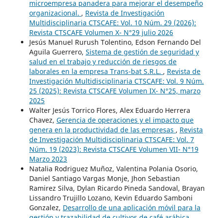
microempresa panadera para mejorar el desempeño
organizacional.
,
Revista de Investigación
Multidisciplinaria CTSCAFE: Vol. 10 Núm. 29 (2026):
Revista CTSCAFE Volumen X- N°29 julio 2026
Jesús Manuel Rurush Tolentino, Edson Fernando Del
Aguila Guerrero,
Sistema de gestión de seguridad y
salud en el trabajo y reducción de riesgos de
laborales en la empresa Trans-bat S.R.L.
,
Revista de
Investigación Multidisciplinaria CTSCAFE: Vol. 9 Núm.
25 (2025): Revista CTSCAFE Volumen IX- N°25, marzo
2025
Walter Jesús Torrico Flores, Alex Eduardo Herrera
Chavez,
Gerencia de operaciones y el impacto que
genera en la productividad de las empresas
,
Revista
de Investigación Multidisciplinaria CTSCAFE: Vol. 7
Núm. 19 (2023): Revista CTSCAFE Volumen VII- N°19
Marzo 2023
Natalia Rodriguez Muñoz, Valentina Polania Osorio,
Daniel Santiago Vargas Monje, Jhon Sebastian
Ramirez Silva, Dylan Ricardo Pineda Sandoval, Brayan
Lissandro Trujillo Lozano, Kevin Eduardo Samboni
Gonzalez,
Desarrollo de una aplicación móvil para la
gestión y trazabilidad de cultivos de café arábica
,