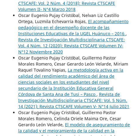
CTSCAFE: Vol. 2 Núm. 4 (2018): Revista CTSCAFE
Volumen II- N°4 Marzo 2018
Oscar Eugenio Pujay Cristóbal, Nelvan Liz Castillo
Ortega, Luzmila Echevarría Rojas,
El acompañamiento
pedagógico en el desempeño docente de las
Instituciones Educativas de la UGEL Huánuco – 2016
,
Revista de Investigación Multidisciplinaria CTSCAFE:
Vol. 4 Núm. 12 (2020): Revista CTSCAFE Volumen IV-
N°12 Noviembre 2020
Oscar Eugenio Pujay Cristóbal, Guillermo Pastor
Morales Romero, Cesar Gerardo León Velarde, Miriam
Raquel Tovalino Yapias,
La metodología activa en la
calidad del rendimiento académico del área de
ciencias sociales en los estudiantes del nivel
secundario de la Institución Educativa General
Córdova de Santa Ana de Tusi – Pasco
,
Revista de
Investigación Multidisciplinaria CTSCAFE: Vol. 5 Núm.
14 (2021): Revista CTSCAFE Volumen V- N°14 Julio 2021
Oscar Eugenio Pujay Cristóbal, Guillermo Pastor
Morales Romero, Celinda Oriele Maima Ore, Cesar
Gerardo León Velarde,
El modelo de aseguramiento de
la calidad y el mejoramiento de la calidad en la