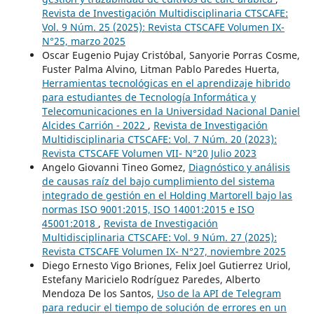
Revista de Investigación Multidisciplinaria CTSCAFE:
Vol. 9 Núm. 25 (2025): Revista CTSCAFE Volumen IX-
N°25, marzo 2025
Oscar Eugenio Pujay Cristóbal, Sanyorie Porras Cosme,
Fuster Palma Alvino, Litman Pablo Paredes Huerta,
Herramientas tecnológicas en el aprendizaje hibrido
para estudiantes de Tecnología Informática y
Telecomunicaciones en la Universidad Nacional Daniel
Alcides Carrión - 2022
,
Revista de Investigación
Multidisciplinaria CTSCAFE: Vol. 7 Núm. 20 (2023):
Revista CTSCAFE Volumen VII- N°20 Julio 2023
Angelo Giovanni Tineo Gomez,
Diagnóstico y análisis
de causas raíz del bajo cumplimiento del sistema
integrado de gestión en el Holding Martorell bajo las
normas ISO 9001:2015, ISO 14001:2015 e ISO
45001:2018
,
Revista de Investigación
Multidisciplinaria CTSCAFE: Vol. 9 Núm. 27 (2025):
Revista CTSCAFE Volumen IX- N°27, noviembre 2025
Diego Ernesto Vigo Briones, Felix Joel Gutierrez Uriol,
Estefany Maricielo Rodríguez Paredes, Alberto
Mendoza De los Santos,
Uso de la API de Telegram
para reducir el tiempo de solución de errores en un