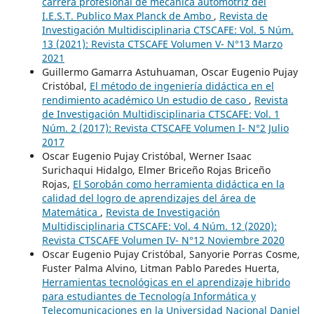
carrera profesional de mecánica automotriz del
I.E.S.T. Publico Max Planck de Ambo
,
Revista de
Investigación Multidisciplinaria CTSCAFE: Vol. 5 Núm.
13 (2021): Revista CTSCAFE Volumen V- N°13 Marzo
2021
Guillermo Gamarra Astuhuaman, Oscar Eugenio Pujay
Cristóbal,
El método de ingeniería didáctica en el
rendimiento académico Un estudio de caso
,
Revista
de Investigación Multidisciplinaria CTSCAFE: Vol. 1
Núm. 2 (2017): Revista CTSCAFE Volumen I- N°2 Julio
2017
Oscar Eugenio Pujay Cristóbal, Werner Isaac
Surichaqui Hidalgo, Elmer Briceño Rojas Briceño
Rojas,
El Sorobán como herramienta didáctica en la
calidad del logro de aprendizajes del área de
Matemática
,
Revista de Investigación
Multidisciplinaria CTSCAFE: Vol. 4 Núm. 12 (2020):
Revista CTSCAFE Volumen IV- N°12 Noviembre 2020
Oscar Eugenio Pujay Cristóbal, Sanyorie Porras Cosme,
Fuster Palma Alvino, Litman Pablo Paredes Huerta,
Herramientas tecnológicas en el aprendizaje hibrido
para estudiantes de Tecnología Informática y
Telecomunicaciones en la Universidad Nacional Daniel